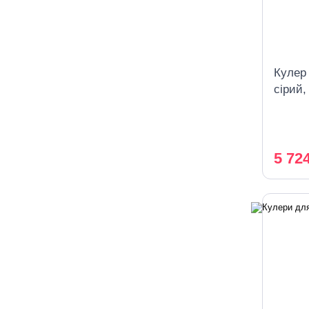
Кулер
сірий,
шафк
5 72