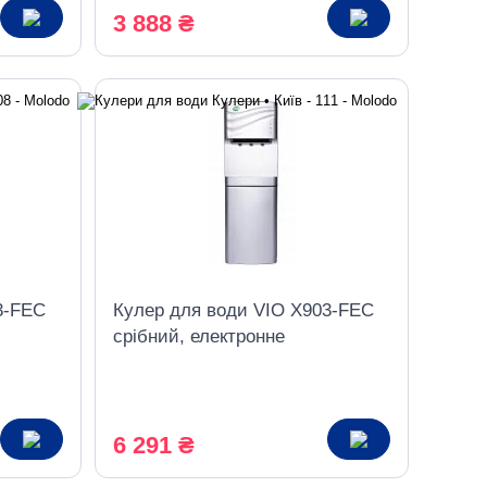
3 888 ₴
3-FEC
Кулер для води VIO X903-FEC
срібний, електронне
охолодження, з шафкою
6 291 ₴