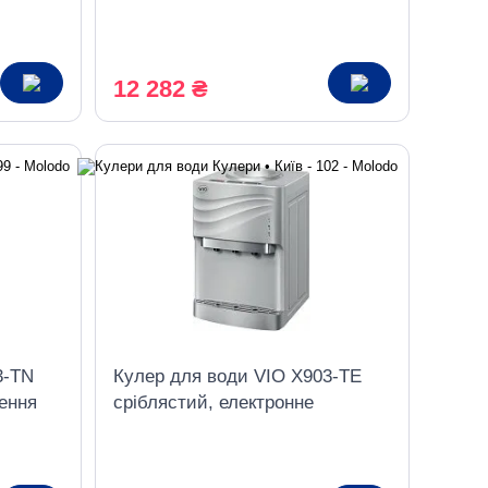
,
охолодження
ня
12 282 ₴
3-TN
Кулер для води VIO X903-TE
ення
сріблястий, електронне
охолодження