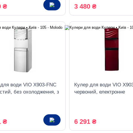
9 ₴
3 480 ₴
 для води VIO X903-FNC
Кулер для води VIO X90
стий, без охолодження, з
червоний, електронне
ою
охолодження, з шафкою
1 ₴
6 291 ₴