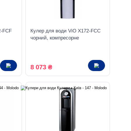
2-FCF
Кулер для води ViO X172-FCC
чорний, компресорне
охолодження, з шафкою
8 073 ₴