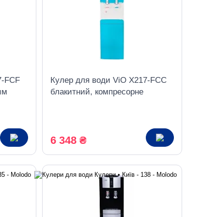
7-FCF
Кулер для води ViO X217-FCC
им
блакитний, компресорне
льником
охолодження з шафкою
6 348 ₴