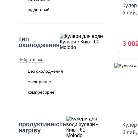
Кулер
підлоговий
білий
тип
3 00
охолодження
Вибрати все
Без охолодження
електронне
компресорне
продуктивність
Кулер 
нагріву
білий