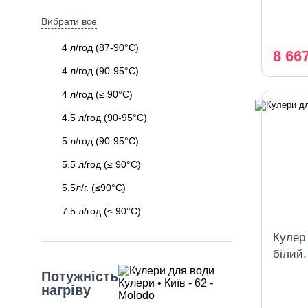
охоло
Вибрати все
4 л/год (87-90°C)
8 66
4 л/год (90-95°C)
4 л/год (≤ 90°C)
4.5 л/год (90-95°C)
5 л/год (90-95°C)
5.5 л/год (≤ 90°C)
5.5л/г. (≤90°C)
7.5 л/год (≤ 90°C)
Кулер 
білий
охоло
Потужність
нагріву