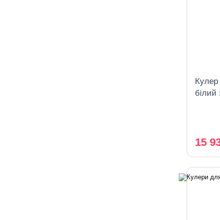
Кулер
білий
компр
заван
15 9