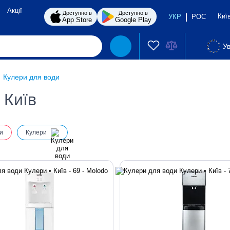
Акції
Доступно в
Доступно в
Киї
УКР
РОС
App Store
Google Play
Ув
Кулери для води
 Київ
и
Кулери