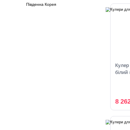
Південна Корея
Кулер
білий
охоло
8 26