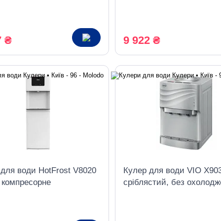
дження
шафкою-холодильником
компресорне охолоджен
7 ₴
9 922 ₴
для води HotFrost V8020
Кулер для води VIO X90
, компресорне
сріблястий, без охолодж
дження