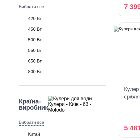
7 39
Вибрати все
420 Вт
450 Вт
500 Вт
550 Вт
650 Вт
800 Вт
Кулер
срібля
Країна-
шафк
виробник
Вибрати все
5 48
Китай