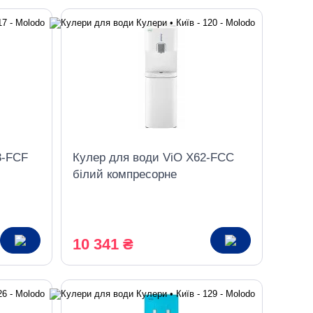
3-FCF
Кулер для води ViO X62-FCC
білий компресорне
ьником
охолодження верхнє
завантаження з шафкою
10 341 ₴