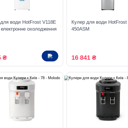
 для води HotFrost V118E
Кулер для води HotFrost
, електронне охолодження
450ASM
5 ₴
16 841 ₴