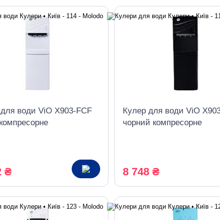
 для води ViO X903-FCF
Кулер для води ViO X90
 компресорне
чорний компресорне
дження, з холодильником
охолодження, з холодил
2 ₴
8 748 ₴