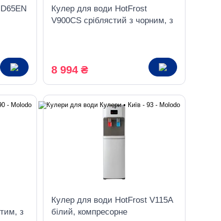
t D65EN
Кулер для води HotFrost
V900CS сріблястий з чорним, з
шафкою, компресорне
охолодження
8 994 ₴
Кулер для води HotFrost V115A
тим, з
білий, компресорне