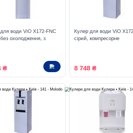
 для води ViO X172-FNC
Кулер для води ViO X17
 без охолодження, з
сірий, компресорне
ою
охолодження, з шафкою
4 ₴
8 748 ₴