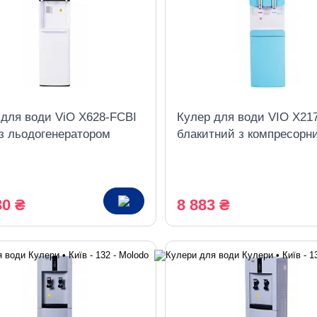
 для води ViO X628-FCBI
Кулер для води VIO Х21
 з льодогенератором
блакитний з компресорн
есорний нижнє
охолодженням і холоди
таження
30 ₴
8 883 ₴