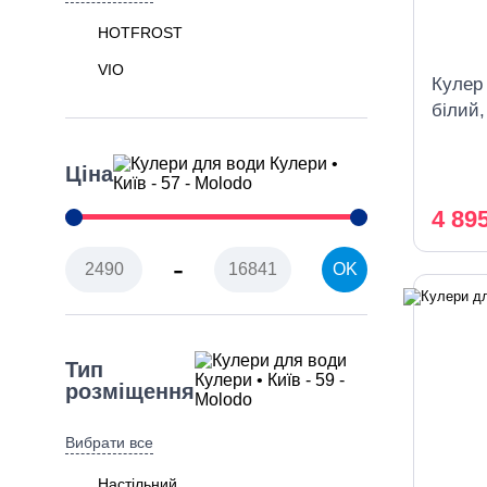
HOTFROST
VIO
Кулер
білий
Ціна
4 89
-
OK
Тип
розміщення
Вибрати все
Настільний