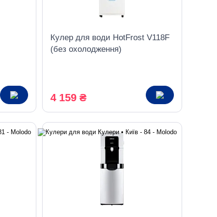
Кулер для води HotFrost V118F
(без охолодження)
4 159 ₴