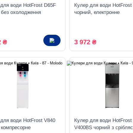
 для води HotFrost D65F
Кулер для води HotFros
, без охолодження
чорний, електронне
охолодження
2 ₴
3 972 ₴
для води HotFrost V840
Кулер для води HotFrost
, компресорне
V400BS чорний з срібляс