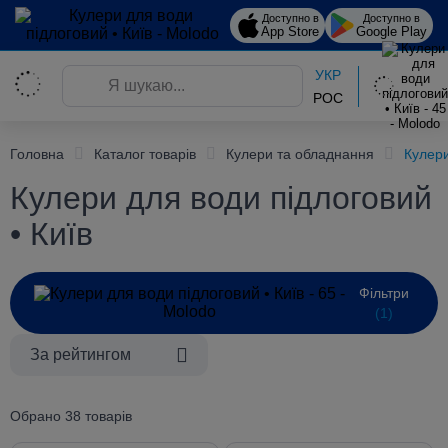
Доступно в
Доступно в
App Store
Google Play
УКР
РОС
Головна
Каталог товарів
Кулери та обладнання
Кулери
Кулери для води підлоговий
• Київ
Фільтри
(1)
За рейтингом
Обрано 38 товарів