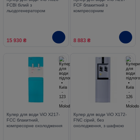
FCBI білий з
FCF блакитний з
льодогенератором
компресорним
компресорний нижнє
охолодженням і
завантаження
холодильником
15 930 ₴
8 883 ₴
Кулер для води ViO X217-
Кулер для води ViO X172-
FCC блакитний,
FNC сірий, без
компресорне охолодження
охолодження, з шафкою
з шафкою