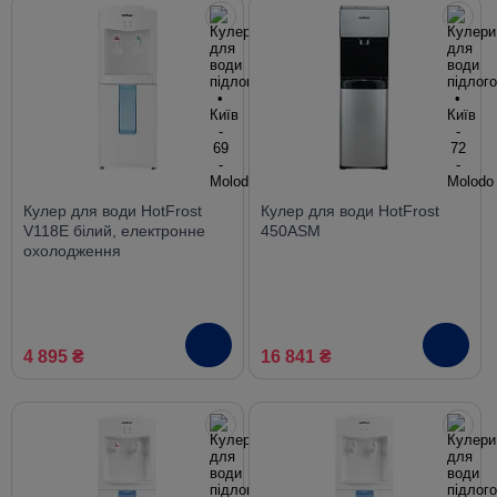
Кулер для води HotFrost
Кулер для води HotFrost
V118E білий, електронне
450ASM
охолодження
4 895 ₴
16 841 ₴