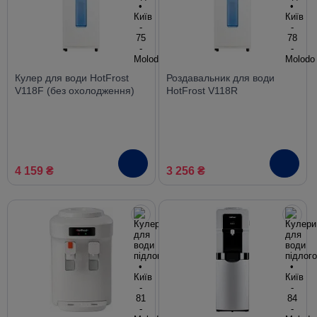
Кулер для води HotFrost
Роздавальник для води
V118F (без охолодження)
HotFrost V118R
4 159 ₴
3 256 ₴