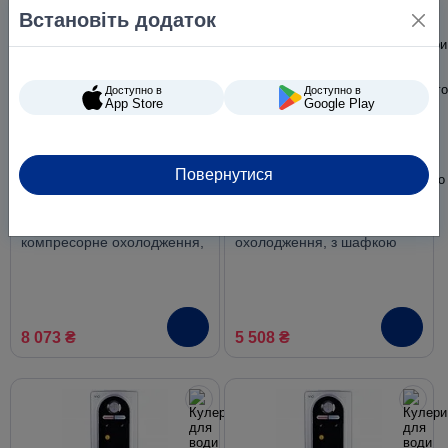
Встановіть додаток
Доступно в
Доступно в
App Store
Google Play
Повернутися
Кулер для води ViO X172-
Кулер для води VIO Х21-
FCC Gray, сірий
FNC чорно-срібний, без
компресорне охолодження,
охолодження, з шафкою
з шафкою
8 073 ₴
5 508 ₴