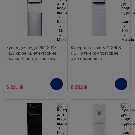
Кулер для води VIO X903-
Кулер для води ViO X903-
FEC срібний, електронне
FCF білий компресорне
охолодження, з шафкою
охолодження, з
холодильником
6 291 ₴
8 262 ₴