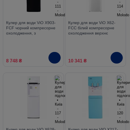
Кулер для води ViO X903-
Кулер для води ViO X62-
FCF чорний компресорне
FCC білий компресорне
охолодження, з
охолодження верхнє
холодильником
завантаження з шафкою
8 748 ₴
10 341 ₴
Кулер для води ViO X628-
Кулер для води VIO Х217-