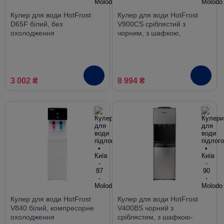
Кулер для води HotFrost
Кулер для води HotFrost
D65F білий, без
V900CS сріблястий з
охолодження
чорним, з шафкою,
компресорне охолодження
3 002 ₴
8 994 ₴
Кулер для води HotFrost
Кулер для води HotFrost
V840 білий, компресорне
V400BS чорний з
охолодження
сріблястим, з шафкою-