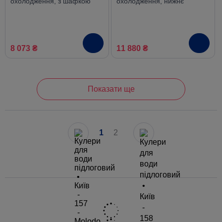
охолодження, з шафкою
охолодження, нижнє
завантаження
8 073 ₴
11 880 ₴
Показати ще
1
2