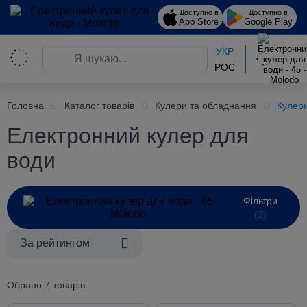
Доступно в
Доступно в
App Store
Google Play
УКР
РОС
Головна
Каталог товарів
Кулери та обладнання
Кулери
Електронний кулер для
води
Фільтри
(2)
За рейтингом
Обрано 7 товарів