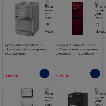
Кулер для води VIO X903-
Кулер для води VIO X903-
TE сріблястий, електронне
FEC червоний, електронне
охолодження
охолодження, з шафкою
3 888 ₴
6 291 ₴