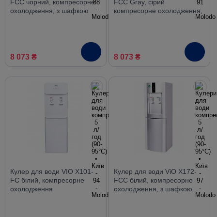
FCC чорний, компресорне
FCC Gray, сірий
охолодження, з шафкою
компресорне охолодження,
з шафкою
8 073 ₴
8 073 ₴
Кулер для води VIO X101-
Кулер для води ViO X172-
FC білий, компресорне
FCC білий, компресорне
охолодження
охолодження, з шафкою