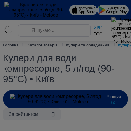
Доступно в
Доступно в
App Store
Google Play
УКР
РОС
Головна
Каталог товарів
Кулери та обладнання
Кулери
Кулери для води
компресорне, 5 л/год (90-
95°C) • Київ
Фільтри
(2)
За рейтингом