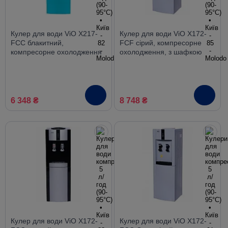
Кулер для води ViO X217-
Кулер для води ViO X172-
FCC блакитний,
FCF сірий, компресорне
компресорне охолодження
охолодження, з шафкою
з шафкою
6 348 ₴
8 748 ₴
Кулер для води ViO X172-
Кулер для води ViO X172-