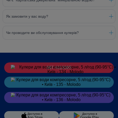
Чи є "Карпатська джерельна" мінеральною водою?
Як замовити у вас воду?
Чи проводите ви обслуговування кулерів?
067 4913385
Замовити
в Telegram
Замовити
в Viber
Доступно в
Доступно в
App Store
Google Play