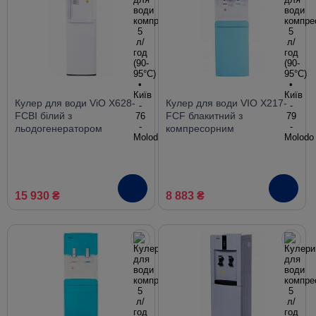
Кулер для води ViO X628-
Кулер для води VIO Х217-
FCBI білий з
FCF блакитний з
льодогенератором
компресорним
компресорний нижнє
охолодженням і
завантаження
холодильником
15 930 ₴
8 883 ₴