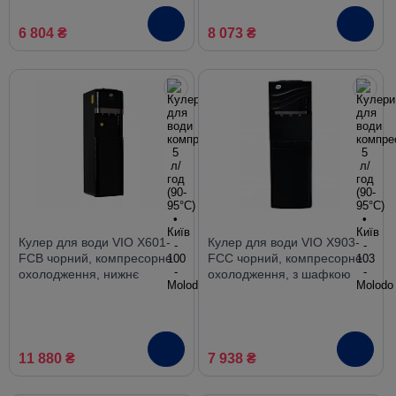
6 804 ₴
8 073 ₴
Кулер для води VIO X601-
Кулер для води VIO X903-
FCB чорний, компресорне
FCС чорний, компресорне
охолодження, нижнє
охолодження, з шафкою
завантаження
11 880 ₴
7 938 ₴