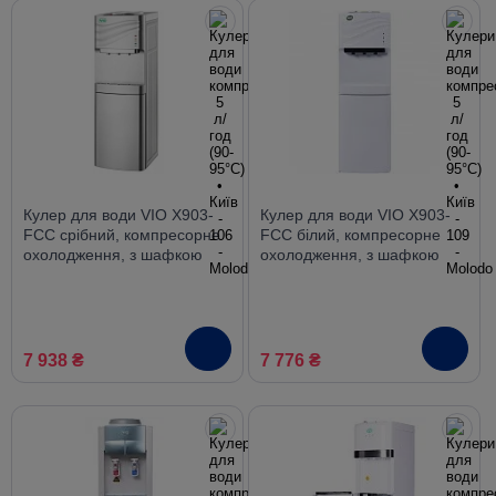
Кулер для води VIO X903-
Кулер для води VIO X903-
FCС срібний, компресорне
FCС білий, компресорне
охолодження, з шафкою
охолодження, з шафкою
7 938 ₴
7 776 ₴