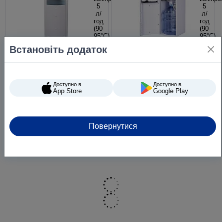
Встановіть додаток
Кулер для води VIO X42-FС
Кулер для води VIO X601-
білий, компресорне
FCB білий, компресорне
охолодження, верхнє
охолодження, нижнє
завантаження
завантаження
Доступно в
Доступно в
App Store
Google Play
14 850 ₴
11 880 ₴
Повернутися