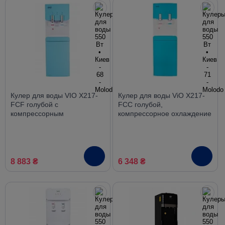
Кулер для воды VIO Х217-
Кулер для воды ViO X217-
FCF голубой с
FCC голубой,
компрессорным
компрессорное охлаждение
охлаждением и
со шкафчиком
холодильником
8 883 ₴
6 348 ₴