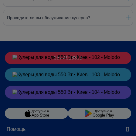
Проводите ли вы обслуживание кулеров?
067 4913385
Заказать
в Telegram
Заказать
в Viber
Доступно в
Доступно в
App Store
Google Play
Помощь