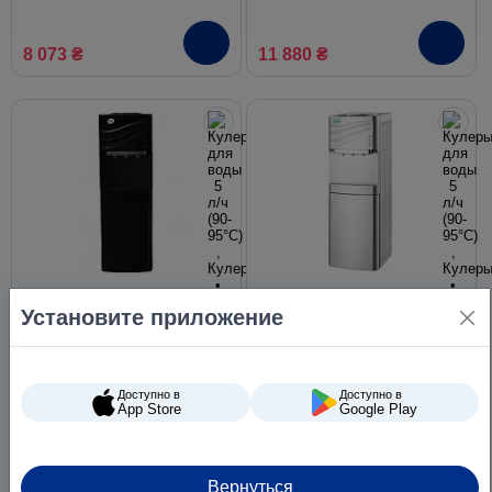
8 073 ₴
11 880 ₴
Установите приложение
Кулер для води VIO X903-
Кулер для води VIO X903-
FCC черный,
FCC серебристый,
компрессорное
компрессорное
охлаждение, со шкафчиком
охлаждение, со шкафчиком
Доступно в
Доступно в
App Store
Google Play
7 938 ₴
7 938 ₴
Вернуться