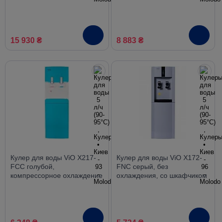
компрессорный нижняя
охлаждением и
загрузка
холодильником
15 930 ₴
8 883 ₴
Кулер для воды ViO X217-
Кулер для воды ViO X172-
FCC голубой,
FNC серый, без
компрессорное охлаждение
охлаждения, со шкафчиком
со шкафчиком