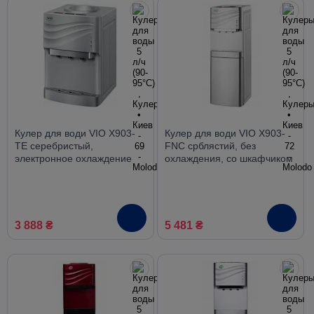
Кулер для води VIO X903-
Кулер для води VIO X903-
TE серебристый,
FNC срблястий, без
электронное охлаждение
охлаждения, со шкафчиком
3 888 ₴
5 481 ₴