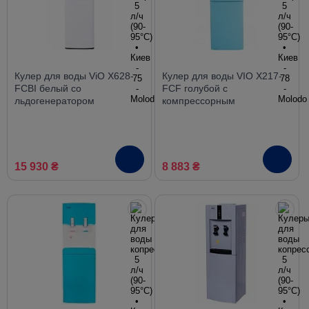
Кулер для воды ViO X628-
Кулер для воды VIO Х217-
FCBI белый со
FCF голубой с
льдогенератором
компрессорным
компрессорный нижняя
охлаждением и
загрузка
холодильником
15 930 ₴
8 883 ₴