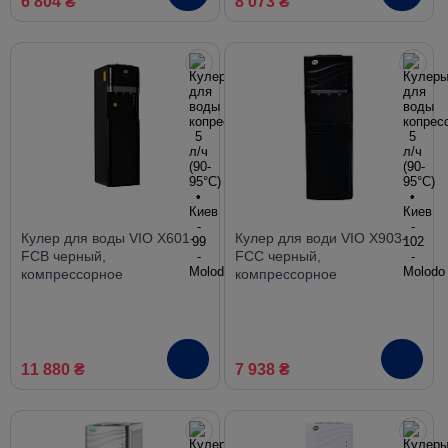
6 804 ₴
8 073 ₴
Кулер для воды VIO X601-
Кулер для води VIO X903-
FCB черный,
FCC черный,
компрессорное
компрессорное
охлаждение, нижняя
охлаждение, со шкафчиком
загрузка
11 880 ₴
7 938 ₴