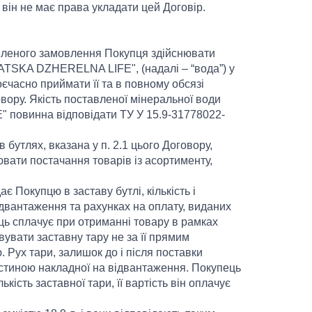
 він не має права укладати цей Договір.
рмленого замовлення Покупця здійснювати
ATSKA DZHERELNA LIFE", (надалі – “вода”) у
оєчасно приймати її та в повному обсязі
овору. Якість поставленої мінеральної води
повинна відповідати ТУ У 15.9-31778022-
 бутлях, вказана у п. 2.1 цього Договору,
ати постачання товарів із асортименту,
є Покупцю в заставу бутлі, кількість і
ідвантаження та рахунках на оплату, виданих
ць сплачує при отриманні товару в рамках
увати заставну тару не за її прямим
Рух тари, залишок до і після поставки
частиною накладної на відвантаження. Покупець
кість заставної тари, її вартість він оплачує