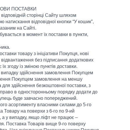
МОВИ ПОСТАВКИ
відповідній сторінці Сайту шляхом
ю натискання відповідної кнопки “У кошик”,
азаним на Сайті.
ідбувається в момент їх поставки в пункти,
ника.
оставки товару з ініціативи Покупця, нові
а відвантаження без підписання додаткових
х згоду із зміною пунктів доставки.
у випадку здійснення замовлення Покупцем
ійснення Покупцем замовлення на меншу
на для здійснення безкоштовної поставки, з
 право в односторонньому порядку додати до
купець буде завчасно попереджений.
кого асортименту власними силами до 5-го
а Товару на поверхи з 6-го по 9-ий
 а у випадку, якщо ліфт не працює –
ля. Поставка Товарів вище 9-го поверху