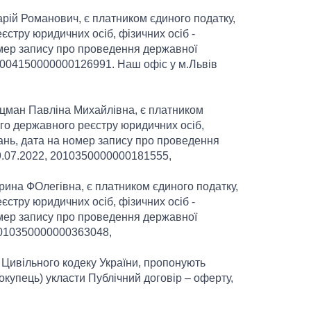
рій Романович, є платником єдиного податку,
єстру юридичних осіб, фізичних осіб -
омер запису про проведення державної
 2004150000000126991. Наш офіс у м.Львів
Гуцман Павліна Михайлівна, є платником
ого державного реєстру юридичних осіб,
ань, дата на номер запису про проведення
29.07.2022, 2010350000000181555,
рина ФОлегівна, є платником єдиного податку,
єстру юридичних осіб, фізичних осіб -
омер запису про проведення державної
 2010350000000363048,
3 Цивільного кодеку України, пропонують
купець) укласти Публічний договір – оферту,