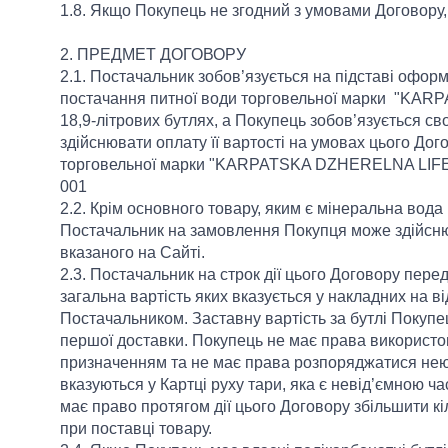
1.8. Якщо Покупець не згодний з умовами Договору,
2. ПРЕДМЕТ ДОГОВОРУ
2.1. Постачальник зобов’язується на підставі офо
постачання питної води торговельної марки "KARP
18,9-літрових бутлях, а Покупець зобов’язується св
здійснювати оплату її вартості на умовах цього Дог
торговельної марки "KARPATSKA DZHERELNA LIFE" 
001
2.2. Крім основного товару, яким є мінеральна вода в
Постачальник на замовлення Покупця може здійснюв
вказаного на Сайті.
2.3. Постачальник на строк дії цього Договору переда
загальна вартість яких вказується у накладних на в
Постачальником. Заставну вартість за бутлі Покупе
першої доставки. Покупець не має права використов
призначенням та не має права розпоряджатися нею. 
вказуються у Картці руху тари, яка є невід’ємною 
має право протягом дії цього Договору збільшити кіль
при поставці товару.