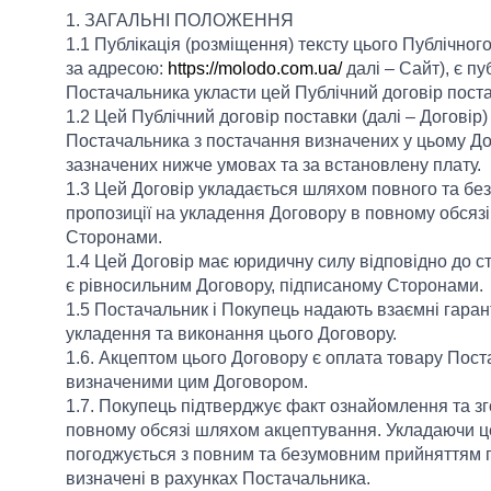
1. ЗАГАЛЬНІ ПОЛОЖЕННЯ
1.1 Публікація (розміщення) тексту цього Публічно
за адресою:
https://molodo.com.ua/
далі – Сайт), є п
Постачальника укласти цей Публічний договір поста
1.2 Цей Публічний договір поставки (далі – Договір
Постачальника з постачання визначених у цьому До
зазначених нижче умовах та за встановлену плату.
1.3 Цей Договір укладається шляхом повного та бе
пропозиції на укладення Договору в повному обсязі
Сторонами.
1.4 Цей Договір має юридичну силу відповідно до ст.
є рівносильним Договору, підписаному Сторонами.
1.5 Постачальник і Покупець надають взаємні гаранті
укладення та виконання цього Договору.
1.6. Акцептом цього Договору є оплата товару Пост
визначеними цим Договором.
1.7. Покупець підтверджує факт ознайомлення та зг
повному обсязі шляхом акцептування. Укладаючи ц
погоджується з повним та безумовним прийняттям п
визначені в рахунках Постачальника.