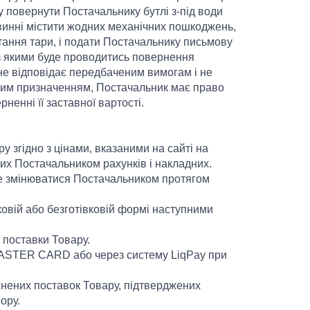
у повернути Постачальнику бутлі з-під води
винні містити жодних механічних пошкоджень,
стання тари, і подати Постачальнику письмову
о з якими буде проводитись повернення
и не відповідає передбаченим вимогам і не
вим призначенням, Постачальник має право
ненні її заставної вартості.
у згідно з цінами, вказаними на сайті на
х Постачальником рахунків і накладних.
оже змінюватися Постачальником протягом
ковій або безготівковій формі наступними
 поставки Товару.
 MASTER CARD або через систему LiqPay при
йснених поставок Товару, підтверджених
ору.