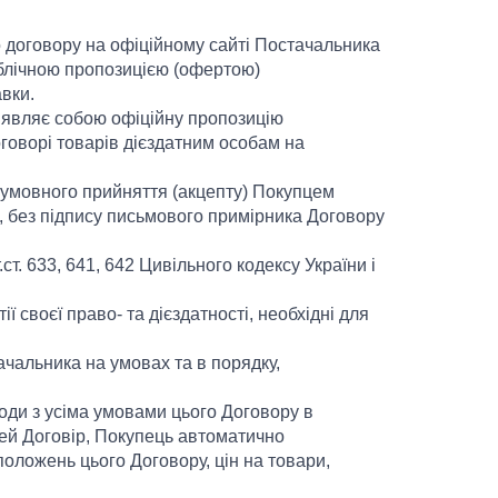
го договору на офіційному сайті Постачальника
ублічною пропозицією (офертою)
вки.
) являє собою офіційну пропозицію
говорі товарів дієздатним особам на
зумовного прийняття (акцепту) Покупцем
, без підпису письмового примірника Договору
ст. 633, 641, 642 Цивільного кодексу України і
ї своєї право- та дієздатності, необхідні для
ачальника на умовах та в порядку,
оди з усіма умовами цього Договору в
ей Договір, Покупець автоматично
оложень цього Договору, цін на товари,