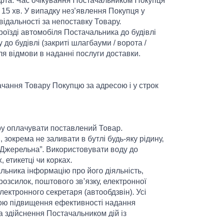
іфта. Час очікування Постачальником Покупця
15 хв. У випадку нез’явлення Покупця у
відальності за непоставку Товару.
оїзді автомобіля Постачальника до будівлі
 до будівлі (закриті шлагбауми / ворота /
для відмови в наданні послуги доставки.
ачання Товару Покупцю за адресою і у строк
ору оплачувати поставлений Товар.
 зокрема не заливати в бутлі будь-яку рідину,
 Джерельна”. Використовувати воду до
 етикетці чи корках.
льника інформацію про його діяльність,
озсилок, поштового зв’язку, електронної
лектронного секретаря (автообдзвін). Усі
ою підвищення ефективності надання
 здійснення Постачальником дій із