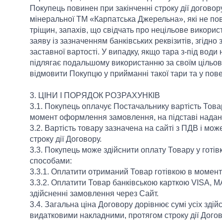
Покупець повинен при закінченні строку дії договор
мінеральної ТМ «Карпатська Джерельна», які не по
тріщин, запахів, що свідчать про нецільове викори
заяву із зазначенням банківських реквізитів, згідн
заставної вартості. У випадку, якщо тара з-під вод
підлягає подальшому використанню за своїм цільо
відмовити Покупцю у прийманні такої тари та у повер
3. ЦІНИ І ПОРЯДОК РОЗРАХУНКІВ
3.1. Покупець оплачує Постачальнику вартість Товар
момент оформлення замовлення, на підставі надани
3.2. Вартість товару зазначена на сайті з ПДВ і м
строку дії Договору.
3.3. Покупець може здійснити оплату Товару у готів
способами:
3.3.1. Оплатити отриманий Товар готівкою в момент
3.3.2. Оплатити Товар банківською карткою VISA,
здійсненні замовлення через Сайт.
3.4. Загальна ціна Договору дорівнює сумі усіх зді
видатковими накладними, протягом строку дії Догов