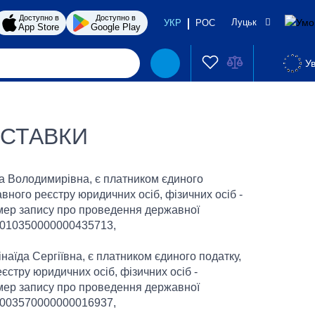
Доступно в
Доступно в
Луцьк
УКР
РОС
App Store
Google Play
Ув
ОСТАВКИ
га Володимирівна, є платником єдиного
авного реєстру юридичних осіб, фізичних осіб -
омер запису про проведення державної
 2010350000000435713,
наїда Сергіївна, є платником єдиного податку,
єстру юридичних осіб, фізичних осіб -
омер запису про проведення державної
 2003570000000016937,