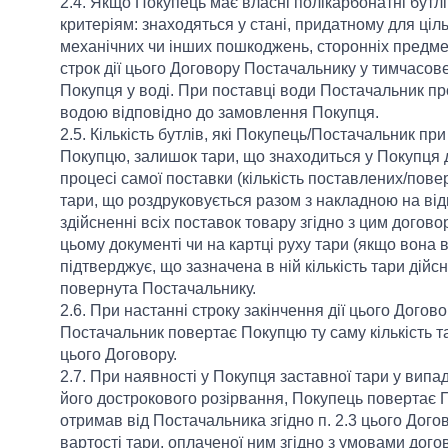
2.4. Якщо Покупець має власні полікарбонатні бутлі 
критеріям: знаходяться у стані, придатному для ціл
механічних чи інших пошкоджень, сторонніх предметі
строк дії цього Договору Постачальнику у тимчасо
Покупця у воді. При поставці води Постачальник про
водою відповідно до замовлення Покупця.
2.5. Кількість бутлів, які Покупець/Постачальник п
Покупцю, залишок тари, що знаходиться у Покупця до
процесі самої поставки (кількість поставлених/пове
тари, що роздруковується разом з накладною на ві
здійсненні всіх поставок товару згідно з цим догов
цьому документі чи на картці руху тари (якщо вона 
підтверджує, що зазначена в ній кількість тари дійс
повернута Постачальнику.
2.6. При настанні строку закінчення дії цього Догов
Постачальник повертає Покупцю ту саму кількість тар
цього Договору.
2.7. При наявності у Покупця заставної тари у випад
його дострокового розірвання, Покупець повертає По
отримав від Постачальника згідно п. 2.3 цього Дого
вартості тари, оплаченої ним згідно з умовами дого