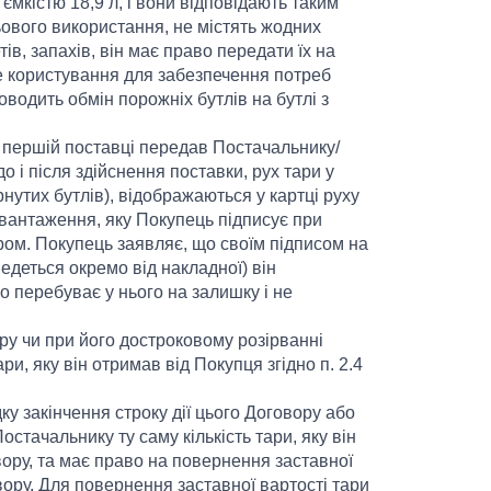
ємкістю 18,9 л, і вони відповідають таким
ьового використання, не містять жодних
в, запахів, він має право передати їх на
ве користування для забезпечення потреб
водить обмін порожніх бутлів на бутлі з
ри першій поставці передав Постачальнику/
 і після здійснення поставки, рух тари у
рнутих бутлів), відображаються у картці руху
двантаження, яку Покупець підписує при
ором. Покупець заявляє, що своїм підписом на
ведеться окремо від накладної) він
но перебуває у нього на залишку і не
ору чи при його достроковому розірванні
и, яку він отримав від Покупця згідно п. 2.4
ку закінчення строку дії цього Договору або
стачальнику ту саму кількість тари, яку він
вору, та має право на повернення заставної
вору. Для повернення заставної вартості тари