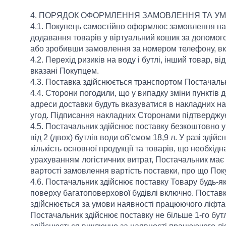
4. ПОРЯДОК ОФОРМЛЕННЯ ЗАМОВЛЕННЯ ТА У
4.1. Покупець самостійно оформлює замовлення на 
додавання товарів у віртуальний кошик за допомого
або зробивши замовлення за номером телефону, вк
4.2. Перехід ризиків на воду і бутлі, інший товар, в
вказані Покупцем.
4.3. Поставка здійснюється транспортом Постачаль
4.4. Сторони погодили, що у випадку зміни пунктів д
адреси доставки будуть вказуватися в накладних н
угод. Підписання накладних Сторонами підтверджує ї
4.5. Постачальник здійснює поставку безкоштовно 
від 2 (двох) бутлів води об’ємом 18,9 л. У разі зд
кількість основної продукції та товарів, що необхід
урахуванням логістичних витрат, Постачальник має
вартості замовлення вартість поставки, про що По
4.6. Постачальник здійснює поставку Товару будь-я
поверху багатоповерхової будівлі включно. Поставк
здійснюється за умови наявності працюючого ліфта,
Постачальник здійснює поставку не більше 1-го бут