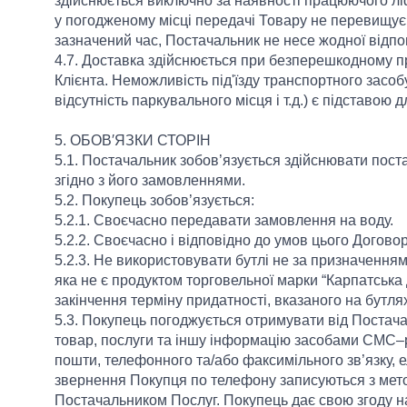
здійснюється виключно за наявності працюючого л
у погодженому місці передачі Товару не перевищує 
зазначений час, Постачальник не несе жодної відпо
4.7. Доставка здійснюється при безперешкодному пр
Клієнта. Неможливість під'їзду транспортного засобу
відсутність паркувального місця і т.д.) є підставою 
5. ОБОВ′ЯЗКИ СТОРІН
5.1. Постачальник зобов’язується здійснювати пост
згідно з його замовленнями.
5.2. Покупець зобов’язується:
5.2.1. Своєчасно передавати замовлення на воду.
5.2.2. Своєчасно і відповідно до умов цього Догов
5.2.3. Не використовувати бутлі не за призначенням,
яка не є продуктом торговельної марки “Карпатська
закінчення терміну придатності, вказаного на бутлях,
5.3. Покупець погоджується отримувати від Постача
товар, послуги та іншу інформацію засобами СМС–р
пошти, телефонного та/або факсимільного зв’язку, е
звернення Покупця по телефону записуються з мет
Постачальником Послуг. Покупець дає свою згоду на