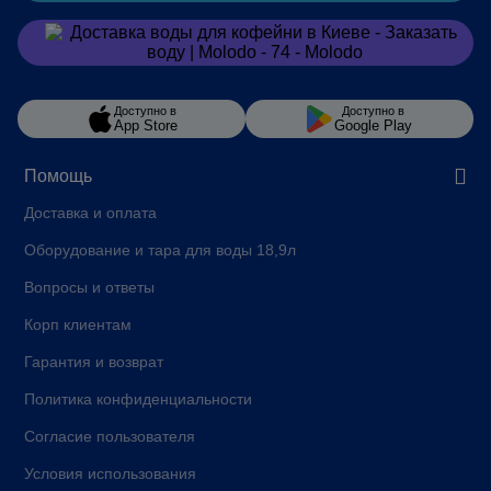
Компания Molodo специализируется в поставках воды
для организаций общественного питания и заведений
Заказать
в Viber
HoReCa, среди которых:
кофейни;
Доступно в
Доступно в
App Store
Google Play
рестораны;
Помощь
бары;
Доставка и оплата
отели;
Оборудование и тара для воды 18,9л
гостиницы;
Вопросы и ответы
казино;
Корп клиентам
базы отдыха и так далее.
Гарантия и возврат
Чистая питьевая вода для HoReCa отлично подходит
Политика конфиденциальности
для приготовления еды и напитков, глажки и
отпаривания белья, а также для прочих нужд.
Согласие пользователя
Условия использования
Ваши гости сразу заметят лучший вкус и качество