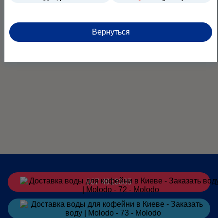
имеет качественной системы фильтрации, следует
всегда иметь достаточные запасы бутилированной воды.
Вернуться
Доставка воды в ресторан, отель или кафе позволяет
вам подавать гостям полезную, вкусную и чистую еду и
напитки без необходимости хранить бутылки. Благодаря
нашему предложению вы можете забыть об утилизации
пластиковой упаковки и придать своему бизнесу
заслуживающий доверия экологический имидж.
Бутилированная вода для кафе также означает
огромную экономию для каждого владельца заведения
ХоРеКа. С ее помощью вы сможете подавать своим
клиентам большое количество освежающей воды,
напитков и блюд на ее основе без дополнительных
затрат.
067 4913385
Почему стоит выбрать предложение от
компании Молодо
Заказать
в Telegram