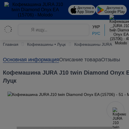
Доступно в
Доступно в
App Store
Google Play
УКР
РУС
Главная
Кофемашины • Луцк
Кофемашины JURA
Основная информация
Описание товара
Отзывы
Кофемашина JURA J10 twin Diamond Onyx EA
Луцк