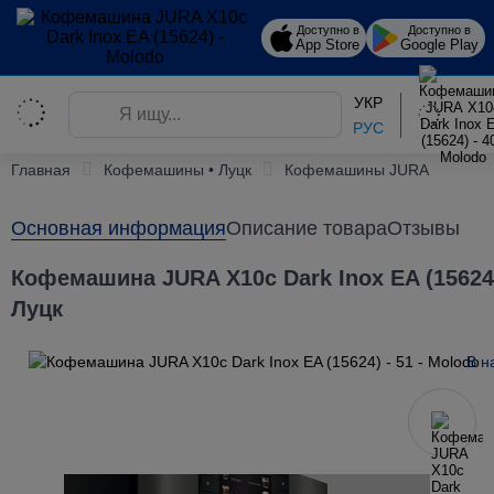
Доступно в
Доступно в
App Store
Google Play
УКР
РУС
Главная
Кофемашины • Луцк
Кофемашины JURA
Основная информация
Описание товара
Отзывы
Кофемашина JURA X10c Dark Inox EA (15624)
Луцк
В н