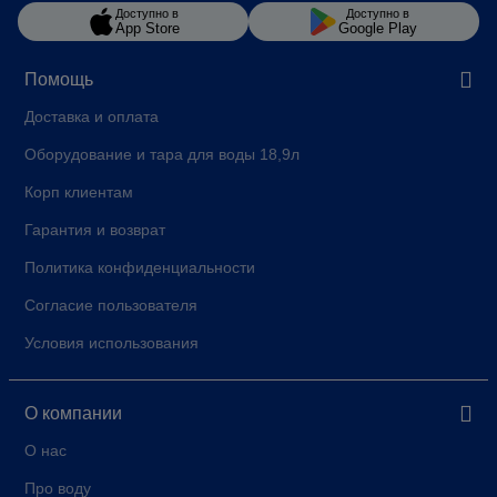
PROPERTY_REGULOVANYY_PO_VYSOTI_SHYRYNI_KOMBINOVANYY_DO
63 - 150 / -
Доступно в
Доступно в
App Store
Google Play
PROPERTY_INDYVIDUALNO_PROGRAMOVANA_TEMPERATURA_MOLOK
3 Уровня
Помощь
ОБЪЕМ КОНТЕЙНЕРА ДЛЯ
500
ЗЕРЕН, Г
Доставка и оплата
ДИАГОНАЛЬ ДИСПЛЕЯ
3.5
Оборудование и тара для воды 18,9л
СТАЦИОНАРНОЕ
G 3/8"
Корп клиентам
ПОДКЛЮЧЕНИЕ К
ВОДОПРОВОДУ
Гарантия и возврат
Области применения
Офисные помещения,
Политика конфиденциальности
Столовые, Конференц-холлы и
выставочные центры, Зоны
Согласие пользователя
отдыха
Условия использования
РЕКОМЕНДОВАНАЯ
100
МАКСИМАЛЬНАЯ СУТОЧНАЯ
ПРОИЗВОДИТЕЛЬНОСТЬ
О компании
Страна-производитель
Швейцария
О нас
Про воду