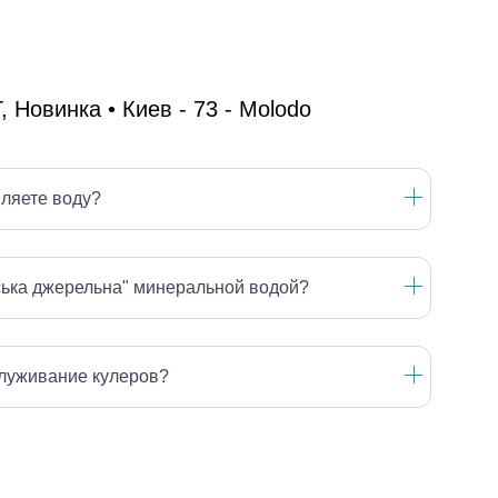
вляете воду?
ська джерельна" минеральной водой?
луживание кулеров?