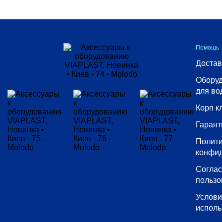
Помощь
Достав
Оборуд
для во
Корп к
Гарант
Полит
конфи
Согла
пользо
Услов
исполь