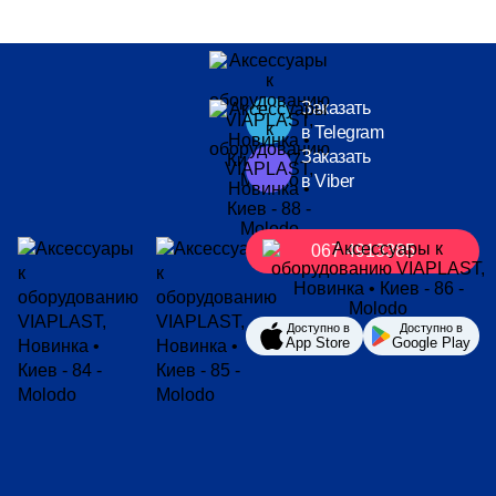
Заказать
в Telegram
Заказать
в Viber
067 4913385
Доступно в
Доступно в
App Store
Google Play