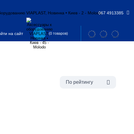
067 4913385
йти на сайт
(0 товаров)
По рейтингу