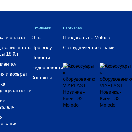
О компании
Партнерам
ка и оплата
О нас
Продавать на Molodo
ование и тара
Про воду
Сотрудничество с нами
ды 18,9л
Новости
лиентам
Видеоновости
ия и возврат
Контакты
ика
денциальности
сие
вателя
ия
зования