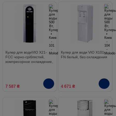
Кулер для водиVIO Х21-
Кулер для води VIO X101-
FCC чорно-сріблястий,
FN белый, без охлаждения
компресорное охлаждение,
со шкафчиком
7 587 ₴
4 671 ₴