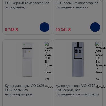
FCF черный компрессорное
FCC белый компрессорное
охлаждение, с
охлаждение верхняя
холодильником
загрузка со шкафчиком
8 748 ₴
10 341 ₴
Кулер для воды ViO X628-
Кулер для воды ViO X172-
FCBI белый со
FNC серый, без
льдогенератором
охлаждения, со шкафчиком
компрессорный нижняя
загрузка