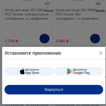
Кулер для води VIO X903-
Кулер для води VIO X903-
FCC белый, компрессорное
FNC белый, без
охлаждение, со шкафчиком
охлаждения, со шкафчиком
7 776 ₴
3 300 ₴
Установите приложение
Доступно в
Доступно в
App Store
Google Play
Вернуться
Кулер для води VIO X903-
Кулер для води VIO X903-
FEC черный, электронное
FEC белый, электронное
охлаждение, со шкафчиком
охлаждение, со шкафчиком