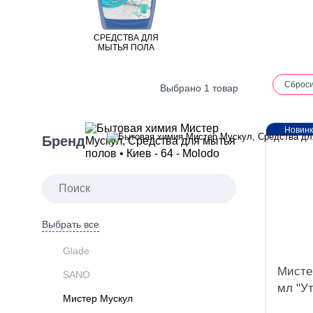
СРЕДСТВА ДЛЯ
МЫТЬЯ ПОЛА
Сброс
Выбрано 1 товар
Новин
Бренд
Выбрать все
Glade
Мисте
SANO
мл "У
Мистер Мускул
повер