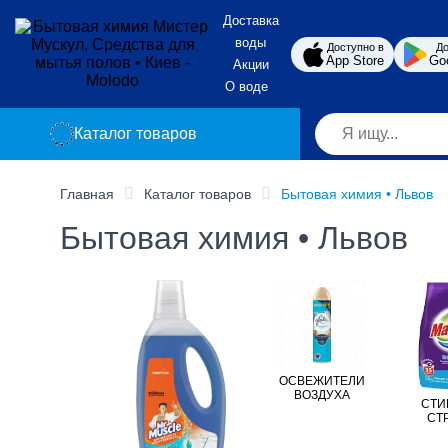
Доставка
воды
Доступно в
До
App Store
Go
Акции
О воде
Каталог товаров
Главная
Каталог товаров
Бытовая химия • Львов
Бытовая химия • Львов
ОСВЕЖИТЕЛИ
ВОЗДУХА
СТИ
СТ