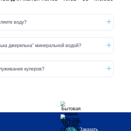
вляете воду?
ська джерельна" минеральной водой?
луживание кулеров?
Заказать