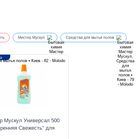
ить
Мистер Мускул
Средства для мытья полов
ка
р Мускул Универсал 500
тренняя Свежесть" для
хностей