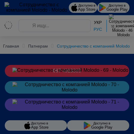
Доступно в
Доступно в
App Store
Google Play
УКР
РУС
Главная
Патнерам
Сотрудничество с компанией Molodo
067 4913385
Заказать
в Telegram
Заказать
в Viber
Доступно в
Доступно в
App Store
Google Play