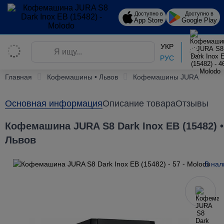
Доступно в
Доступно в
App Store
Google Play
УКР
РУС
Главная
Кофемашины • Львов
Кофемашины JURA
Основная информация
Описание товара
Отзывы
Кофемашина JURA S8 Dark Inox EB (15482) •
Львов
В нал