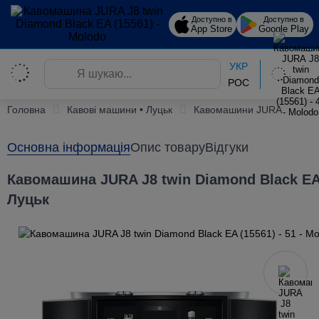
Доступно в
Доступно в
App Store
Google Play
УКР
РОС
Головна
Кавові машини • Луцьк
Кавомашини JURA
Основна інформація
Опис товару
Відгуки
Кавомашина JURA J8 twin Diamond Black EA 
Луцьк