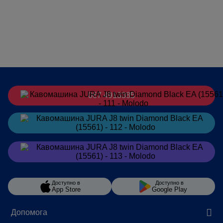
КОНТЕЙНЕР ДЛЯ КАВОВИХ
16
ВІДХОДІВ (ПОРЦІЇ)
Сила струму, A
10
PROPERTY_DOZATOR_GARYACHOYI_VODY_SHCHO_REGULYUYETSYA_
78-124
ДОЗАТОР КАПУЧИНО, ЩО
107-153
РЕГУЛЮЄТЬСЯ ПО ВИСОТІ,
ММ
067 4913385
Потужність, Вт
1450
Замовити
в Telegram
Напруга, В
230 В ~
ОБ'ЄМ БУНКЕРА ДЛЯ ВОДИ, Л
1,9
Замовити
в Viber
ОБ’ЄМ КОНТЕЙНЕРА ДЛЯ
2 х 180
ЗЕРЕН, Г
Країна-виробник
Доступно в
Швейцарія
Доступно в
App Store
Google Play
Допомога