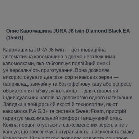
Опис Кавомашина JURA J8 twin Diamond Black EA
(15561)
Кавомашина JURA J8 twin — це інноваційна
автоматична кавомашина з двома незалежними
кавомолками, яка забезпечує подвійний смак і
універсальність приготування. Вона дозволяє
використовувати два різні сорти кавових зерен —
наприклад, звичайну та безкофеїнову каву або еспресо
обсмаження і м’яку лунго-суміш — для створення
індивідуальних напоїв за допомогою одного натискання.
Завдяки швейцарській якості й технологіям, як-от
кавомолка P.A.G.3+ та система Sweet Foam, пристрій
гарантує максимальний комфорт і вишуканий смак.
Кожна порція готується зі свіжозмелених зерен, а не з
капсул, що забезпечує натуральність і насиченість смаку.
Кавоварка J8 twin також дозволяє додавати до напоїв