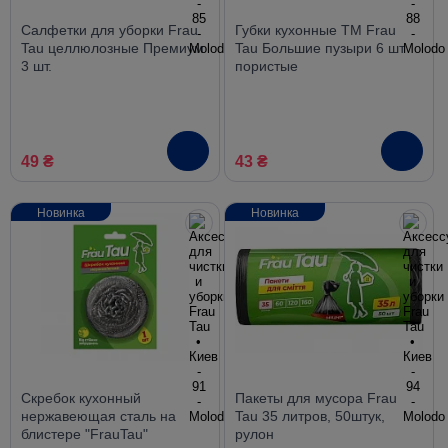
Салфетки для уборки Frau
Губки кухонные TM Frau
Tau целлюлозные Премиум
Tau Большие пузыри 6 шт
3 шт.
пористые
49 ₴
43 ₴
Новинка
Новинка
Скребок кухонный
Пакеты для мусора Frau
нержавеющая сталь на
Tau 35 литров, 50штук,
блистере "FrauTau"
рулон