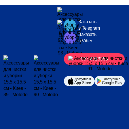
Заказать
в Telegram
Заказать
в Viber
067 4913385
Доступно в
Доступно в
App Store
Google Play