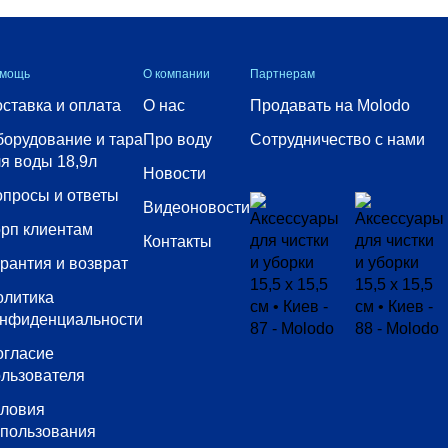
мощь
О компании
Партнерам
ставка и оплата
О нас
Продавать на Molodo
орудование и тара
Про воду
Сотрудничество с нами
я воды 18,9л
Новости
просы и ответы
Видеоновости
рп клиентам
Контакты
рантия и возврат
олитика
онфиденциальности
огласие
льзователя
словия
спользования