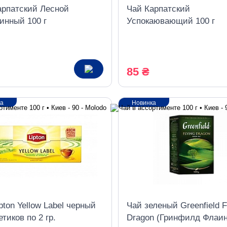
арпатский Лесной
Чай Карпатский
инный 100 г
Успокаювающий 100 г
85 ₴
ка
Новинка
pton Yellow Label черный
Чай зеленый Greenfield F
етиков по 2 гр.
Dragon (Гринфилд Флаин