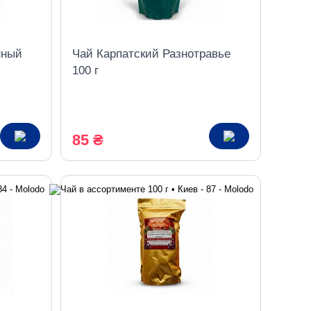
нный
Чай Карпатский Разнотравье
100 г
85 ₴