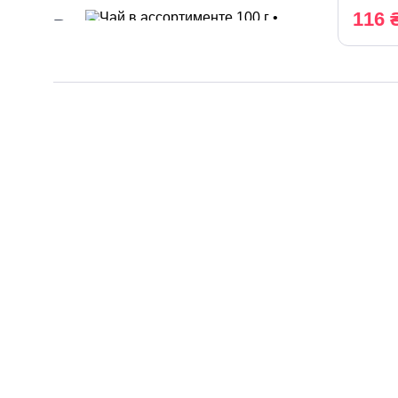
116 
Вес
Выбрать все
100 г
108 г
200 г
37,5 г
48 г
50 г
500 г
Вес
пакетика