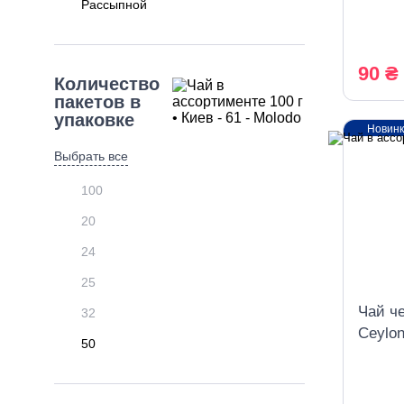
Рассыпной
90 ₴
Количество
пакетов в
упаковке
Новин
Выбрать все
100
20
24
25
Чай че
32
Ceylo
50
Цейло