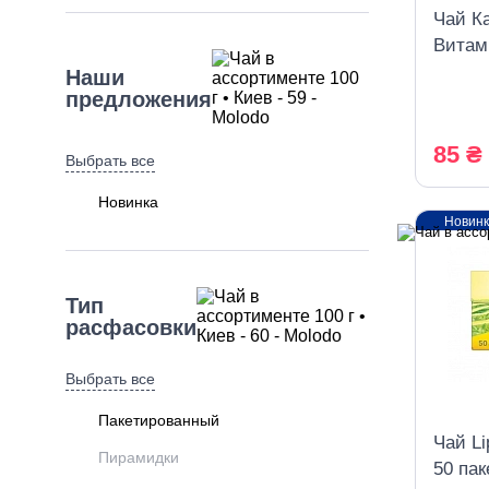
Чай К
Витам
Наши
предложения
85 ₴
Выбрать все
Новинка
Новин
Тип
расфасовки
Выбрать все
Пакетированный
Чай Li
Пирамидки
50 пак