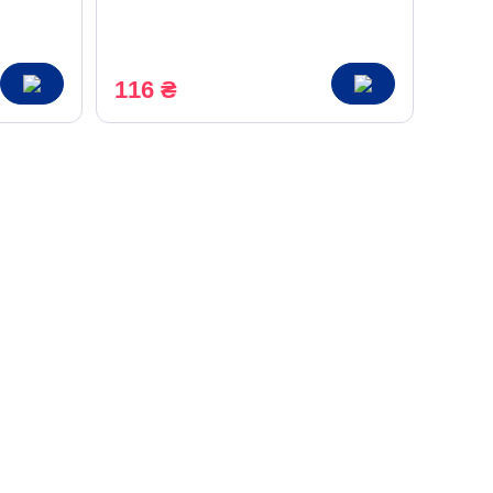
бергамотом листовой 100 г
116 ₴