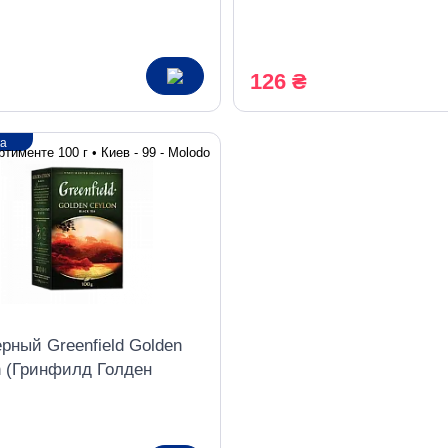
Дракон) листовой 100 г
126 ₴
ка
рный Greenfield Golden
n (Гринфилд Голден
н) листовой 100 г