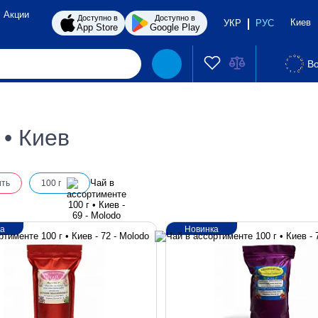
Акции
Доступно в
Доступно в
Киев
УКР
РУС
App Store
Google Play
Во
 • Киев
ить
100 г
ка
Новинка