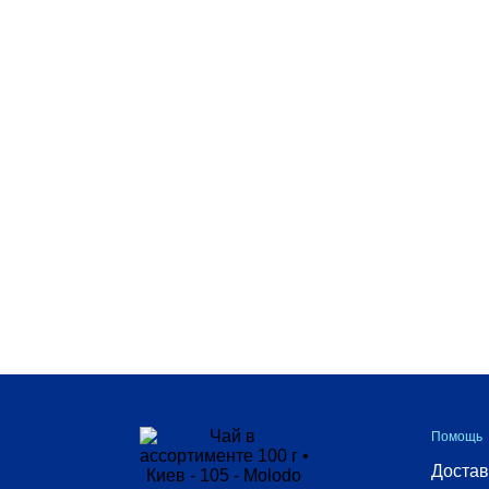
Черный чай
Форма
Выбрать все
Листовой
Рубленый
Страна-
производитель
Помощь
Выбрать все
Достав