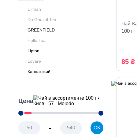
Dilmah
Do Ghazal Tea
Чай К
GREENFIELD
100 г
Hello Tea
Lipton
85 ₴
Lovare
Карпатский
Цена
-
OK