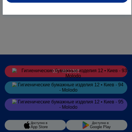
067 4913385
Заказать
в Telegram
Заказать
в Viber
Доступно в
Доступно в
App Store
Google Play