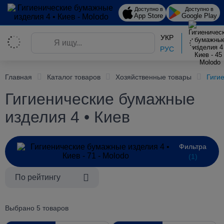
Доступно в
Доступно в
App Store
Google Play
УКР
РУС
Главная
Каталог товаров
Хозяйственные товары
Гиги
Гигиенические бумажные
изделия 4 • Киев
Фильтра
(1)
По рейтингу
Выбрано 5 товаров