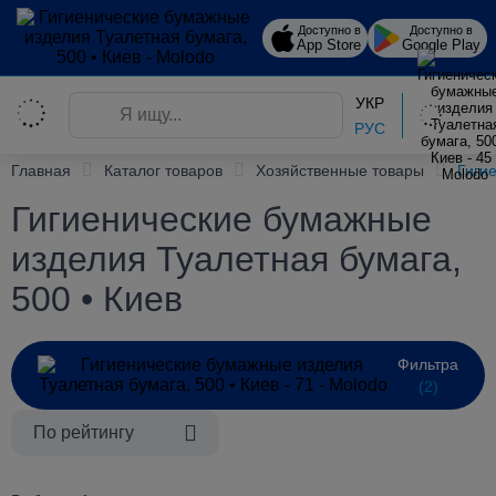
Доступно в
Доступно в
App Store
Google Play
УКР
РУС
Главная
Каталог товаров
Хозяйственные товары
Гиги
Гигиенические бумажные
изделия Туалетная бумага,
500 • Киев
Фильтра
(2)
По рейтингу