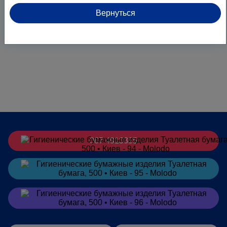
Вернуться
067 4913385
Заказать
в Telegram
Заказать
в Viber