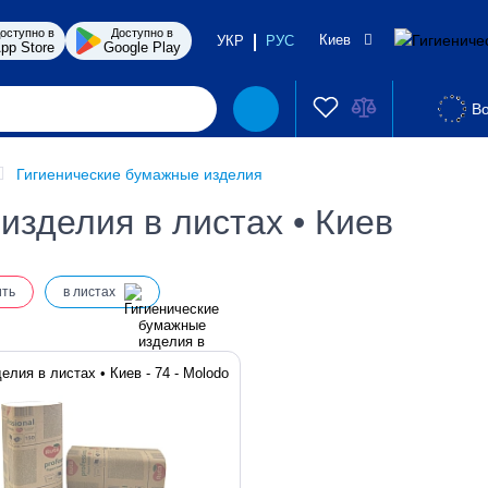
оступно в
Доступно в
Киев
УКР
РУС
pp Store
Google Play
Во
Гигиенические бумажные изделия
изделия в листах • Киев
ить
в листах