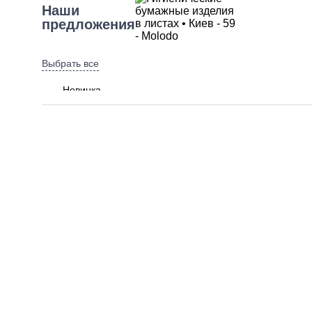
Наши
предложения
Выбрать все
Новинка
Разновидность
товара
Выбрать все
Полотенца бумажные
Салфетки
Туалетная бумага