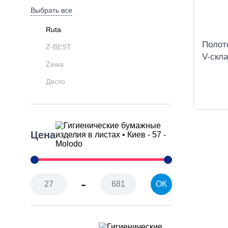
Выбрать все
Ruta
Полот
Z-BEST
V-скла
Zewa
слойн
Десто
Цена
-
OK