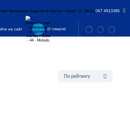
067 4913385
йти на сайт
(0 товаров)
По рейтингу