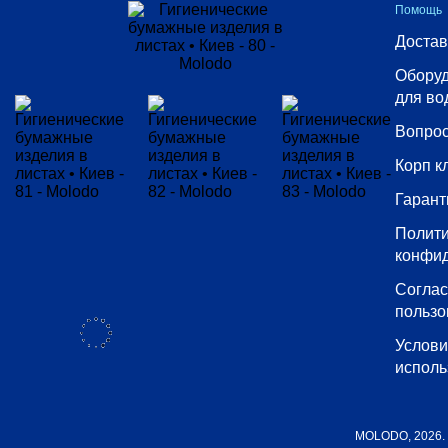
Помощь
133
Достав
150
Оборуд
175
для во
45
Вопрос
500
Корп к
70
Гарант
819
Полит
конфи
Согла
Тип
пользо
туалетной
Услов
бумаги
исполь
Выбрать все
Бытовая
MOLODO, 2026.