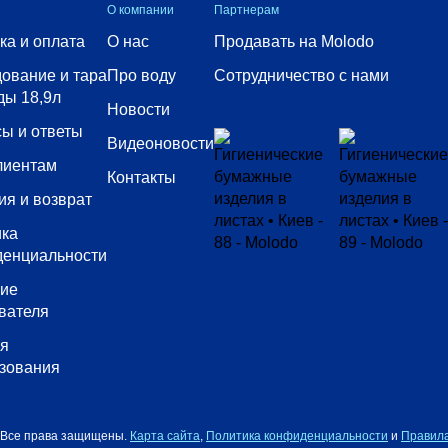
О компании
Партнерам
ка и оплата
О нас
Продавать на Molodo
ование и тара
Про воду
Сотрудничество с нами
ды 18,9л
Новости
ы и ответы
Видеоновости
лиентам
Контакты
ия и возврат
ика
денциальности
сие
вателя
ия
зования
 Все права защищены.
Карта сайта
,
Политика конфиденциальности
и
Правила