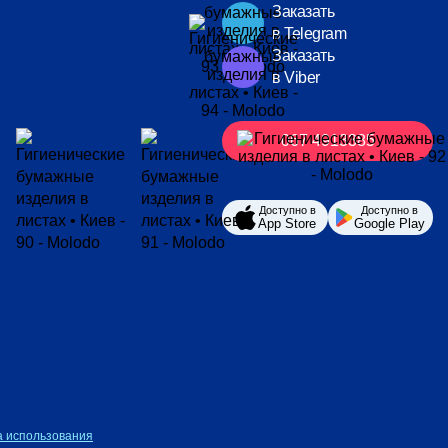
Заказать
в Telegram
Заказать
в Viber
067 4913385
Доступно в
Доступно в
App Store
Google Play
 использования