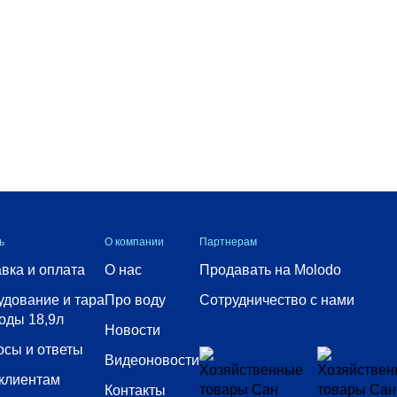
ь
О компании
Партнерам
вка и оплата
О нас
Продавать на Molodo
удование и тара
Про воду
Сотрудничество с нами
оды 18,9л
Новости
осы и ответы
Видеоновости
 клиентам
Контакты