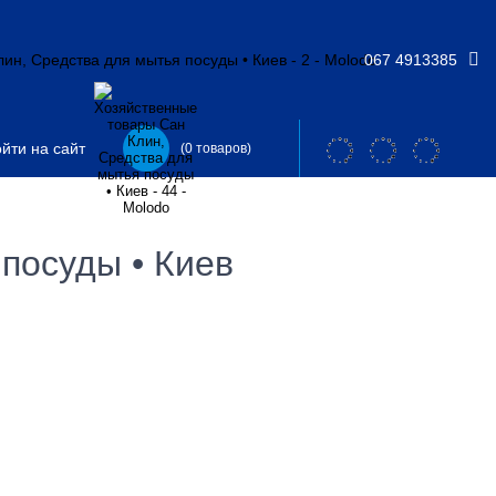
067 4913385
йти на сайт
(0 товаров)
посуды • Киев