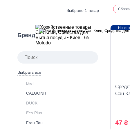
Сброс
Выбрано 1 товар
Новин
Бренд
Выбрать все
Bref
Средс
CALGONIT
Сан К
DUCK
Eco Plus
47 ₴
Frau Tau