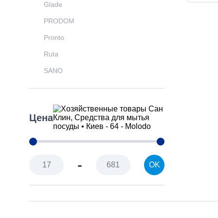
Glade
PRODOM
Pronto
Ruta
SANO
SAVEX
Solar
Цена
SOMAT
Super Luxer
Tino
-
OK
Z-BEST
Zewa
Десто