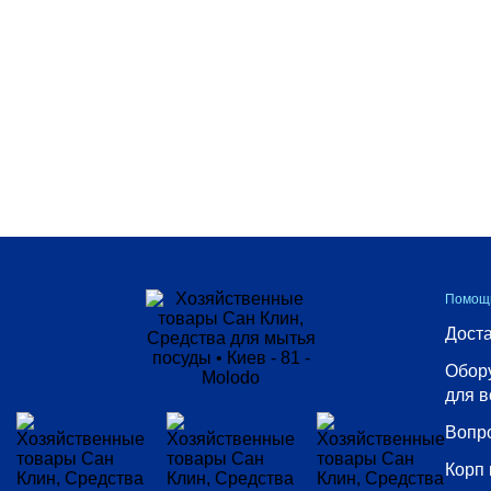
Харчова упаковка
Выбрать все
Австрия
Болгария
Венгрия
Германия
Израиль
Нидерланды
Польша
Помощ
Украина
Доста
Обор
для в
Вопр
Корп