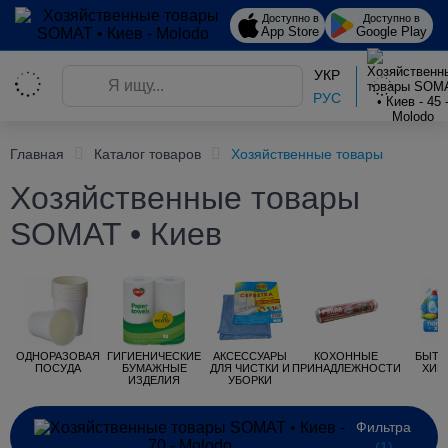
Доступно в
Доступно в
App Store
Google Play
УКР
РУС
Главная
Каталог товаров
Хозяйственные товары
Хозяйственные товары
SOMAT • Киев
ОДНОРАЗОВАЯ
ГИГИЕНИЧЕСКИЕ
АКСЕССУАРЫ
КОХОННЫЕ
БЫТО
ПОСУДА
БУМАЖНЫЕ
ДЛЯ ЧИСТКИ И
ПРИНАДЛЕЖНОСТИ
ХИМ
ИЗДЕЛИЯ
УБОРКИ
Фильтра
(1)