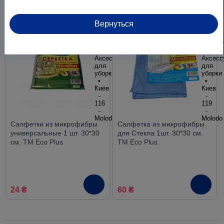
61 ₴
53 ₴
Вернуться
Салфетки из микрофибры
Салфетка из микрофибры
универсальные 1 шт. 30*30
для Стекла 1шт. 30*30 см.
см. ТМ Eco Plus
ТМ Eco Plus
24 ₴
60 ₴