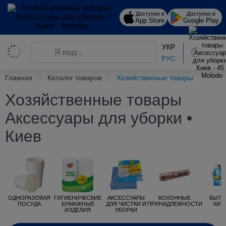
Доступно в
Доступно в
App Store
Google Play
УКР
РУС
Главная
Каталог товаров
Хозяйственные товары
Хозяйственные товары
Аксессуары для уборки •
Киев
ОДНОРАЗОВАЯ
ГИГИЕНИЧЕСКИЕ
АКСЕССУАРЫ
КОХОННЫЕ
БЫТО
ПОСУДА
БУМАЖНЫЕ
ДЛЯ ЧИСТКИ И
ПРИНАДЛЕЖНОСТИ
ХИМ
ИЗДЕЛИЯ
УБОРКИ