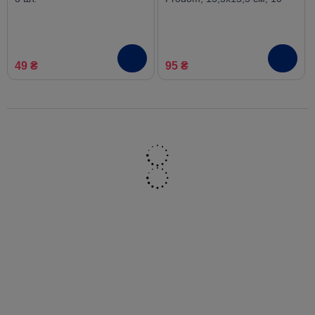
шт. в упаковке
49 ₴
95 ₴