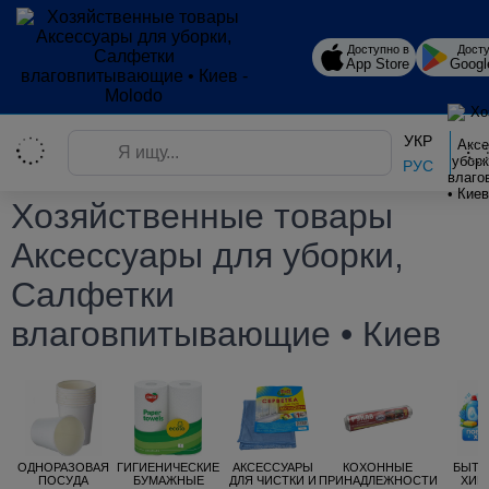
Доступно в
Досту
App Store
Googl
УКР
РУС
Главная
Каталог товаров
Хозяйственные товары
Хозяйственные товары
Аксессуары для уборки,
Салфетки
влаговпитывающие • Киев
ОДНОРАЗОВАЯ
ГИГИЕНИЧЕСКИЕ
АКСЕССУАРЫ
КОХОННЫЕ
БЫТО
ПОСУДА
БУМАЖНЫЕ
ДЛЯ ЧИСТКИ И
ПРИНАДЛЕЖНОСТИ
ХИМ