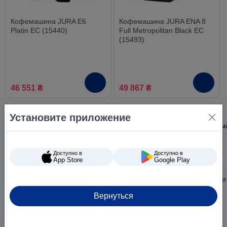
Кофемашина JURA E6
Кофемашина JURA ENA 8
Platin EC (15440)
Full Metropolitan Black EC
(15493)
46 551 ₴
49 867 ₴
Установите приложение
Доступно в
Доступно в
App Store
Google Play
Вернуться
Кофемашина JURA ENA 8
Кофемашина JURA S8 Dark
Full Nordic White EC (15491)
Inox EB (15480)