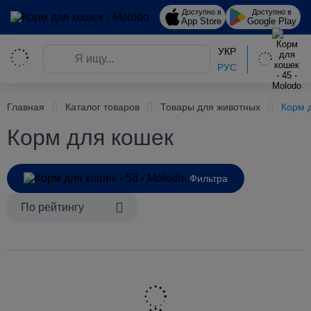
Доступно в
Доступно в
App Store
Google Play
УКР
РУС
Главная
Каталог товаров
Товары для животных
Корм 
Корм для кошек
Фильтра
По рейтингу