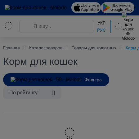
Доступно в
Доступно в
App Store
Google Play
УКР
РУС
Главная
Каталог товаров
Товары для животных
Корм 
Корм для кошек
Фильтра
По рейтингу