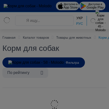
Доступно в
Доступно в
App Store
Google Play
УКР
РУС
Главная
Каталог товаров
Товары для животных
Корм 
Корм для собак
Фильтра
По рейтингу