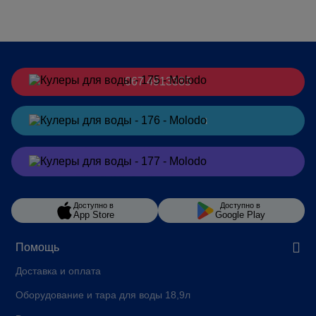
067 4913385
Заказать
в Telegram
Заказать
в Viber
Доступно в
Доступно в
App Store
Google Play
Помощь
Доставка и оплата
Оборудование и тара для воды 18,9л