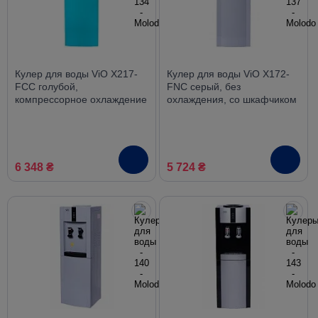
Кулер для воды ViO X217-
Кулер для воды ViO X172-
FCC голубой,
FNC серый, без
компрессорное охлаждение
охлаждения, со шкафчиком
со шкафчиком
6 348 ₴
5 724 ₴