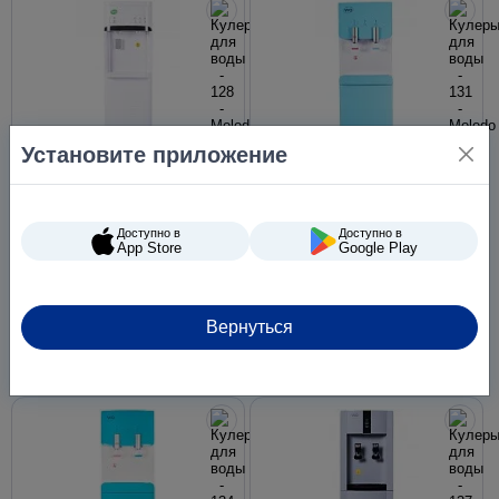
Установите приложение
Кулер для воды ViO X628-
Кулер для воды VIO Х217-
FCBI белый со
FCF голубой с
Доступно в
Доступно в
льдогенератором
компрессорным
App Store
Google Play
компрессорный нижняя
охлаждением и
загрузка
холодильником
Вернуться
15 930 ₴
8 883 ₴