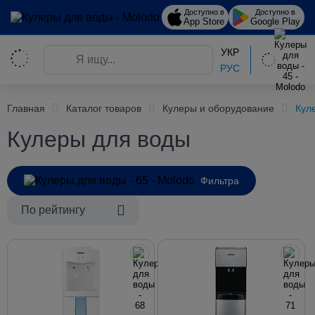
Доступно в
Доступно в
App Store
Google Play
УКР
РУС
Главная
Каталог товаров
Кулеры и оборудование
Кул
Кулеры для воды
Фильтра
По рейтингу