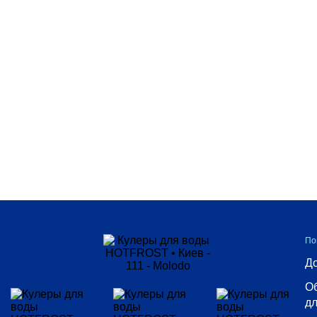
По
До
Об
дл