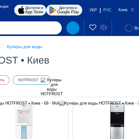
кции
Доступно в
Доступно в
Киев
УКР
РУС
App Store
Google Play
Во
Кулеры для воды
OST • Киев
ить
HOTFROST