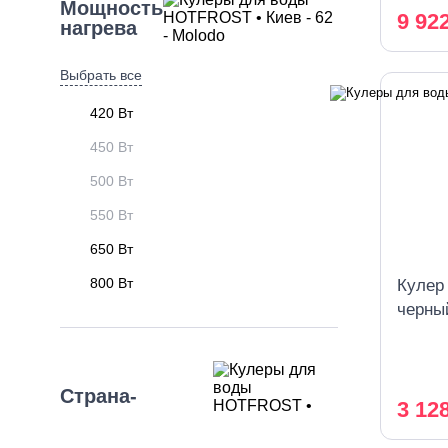
Мощность
9 92
нагрева
Выбрать все
420 Вт
450 Вт
500 Вт
550 Вт
650 Вт
800 Вт
Кулер
черны
Страна-
3 12
производитель