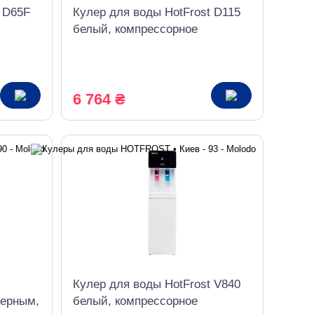
t D65F
Кулер для воды HotFrost D115
белый, компрессорное
охлаждение
6 764 ₴
Кулер для воды HotFrost V840
черным,
белый, компрессорное