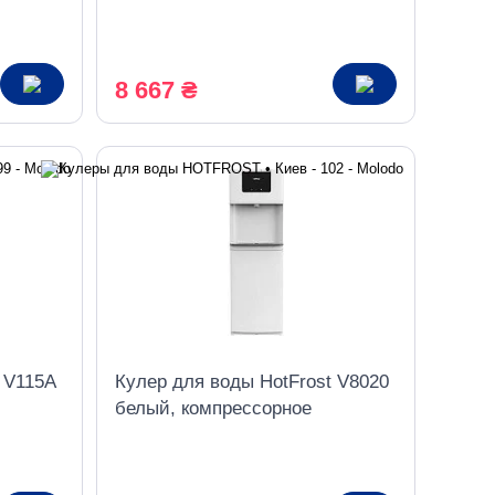
орное
охлаждение
8 667 ₴
 V115A
Кулер для воды HotFrost V8020
белый, компрессорное
охлаждение