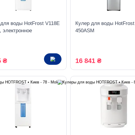
 для воды HotFrost V118E
Кулер для воды HotFrost
, электронное
450ASM
дение
5 ₴
16 841 ₴