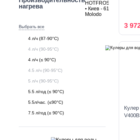
Производительность
охлаж
нагрева
3 97
Выбрать все
4 л/ч (87-90°C)
4 л/ч (90-95°C)
4 л/ч (≤ 90°C)
4.5 л/ч (90-95°C)
5 л/ч (90-95°C)
5.5 л/год (≤ 90°C)
5.5л/час. (≤90°C)
Кулер
7.5 л/год (≤ 90°C)
V400B
компр