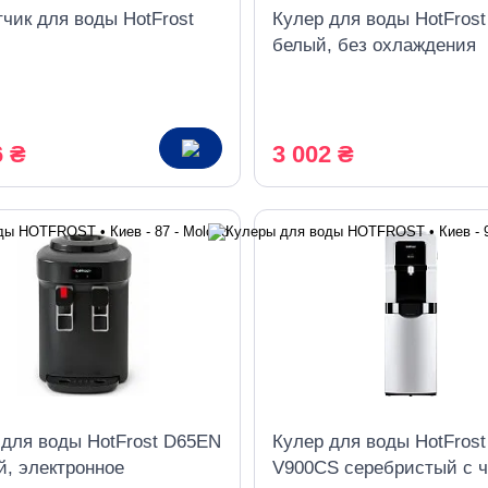
чик для воды HotFrost
Кулер для воды HotFros
белый, без охлаждения
6 ₴
3 002 ₴
 для воды HotFrost D65EN
Кулер для воды HotFrost
й, электронное
V900CS серебристый с 