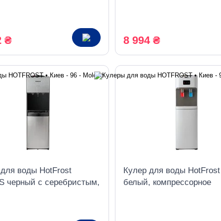
дение
со шкафчиком, компресс
охлаждение
2 ₴
8 994 ₴
 для воды HotFrost
Кулер для воды HotFrost
S черный с серебристым,
белый, компрессорное
ессорное охлаждение
охлаждение