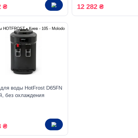
2 ₴
12 282 ₴
 для воды HotFrost D65FN
й, без охлаждения
8 ₴