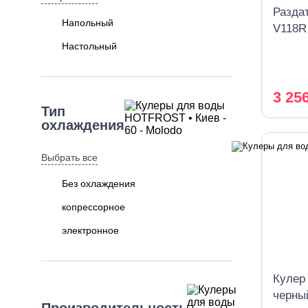
Раздат
Напольный
V118R
Настольный
3 25
Тип
охлаждения
Выбрать все
Без охлаждения
копрессорное
электронное
Кулер
черны