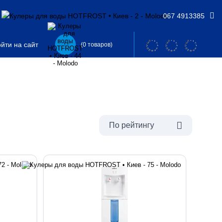
067 4913385
йти на сайт
(0 товаров)
По рейтингу