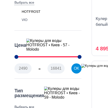
Выбрать все
HOTFROST
Кулер
VIO
белый
охлаж
Цена
4 89
-
OK
Тип
размещения
Выбрать все