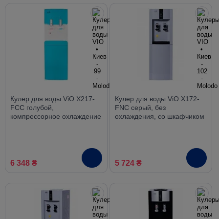
Кулер для воды ViO X217-
Кулер для воды ViO X172-
FCC голубой,
FNC серый, без
компрессорное охлаждение
охлаждения, со шкафчиком
со шкафчиком
6 348 ₴
5 724 ₴