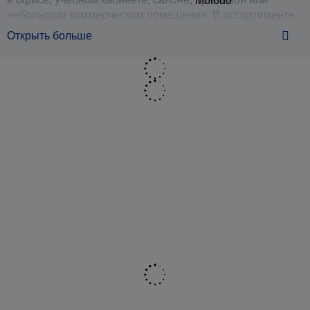
небольшом коммерческом помещении. В ассортименте
бренда встречаются напольные и настольные модели, а
Открыть больше
также диспенсеры для воды, поэтому покупатель может
выбрать устройство под конкретные условия установки и
ежедневного использования. Такой формат особенно
удобен там, где важно быстро налить горячую, холодную
или воду комнатной температуры без чайника, бутылок
на столе и лишних действий.
Линейка кулеров ViO включает модели с нагревом и
охлаждением воды, варианты с компрессорным и
электронным охлаждением, а также решения без
охлаждения. Это позволяет подобрать кулер не только
по внешнему виду, но и по реальному сценарию
эксплуатации. Для офиса, где водой пользуются
несколько человек в течение дня, часто рассматривают
напольный кулер ViO с охлаждением и нагревом. Для
дома, кухни или небольшого кабинета может подойти
настольный кулер ViO, если важна экономия места. В
открытых источниках по разным моделям бренда