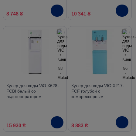
8 748 ₴
10 341 ₴
Кулер для воды ViO X628-
Кулер для воды VIO Х217-
FCBI белый со
FCF голубой с
льдогенератором
компрессорным
компрессорный нижняя
охлаждением и
загрузка
холодильником
15 930 ₴
8 883 ₴