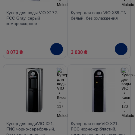
Кулер для воды ViO X172-
Кулер для воды VIO X39-TN
FCC Gray, серый
белый, без охлаждения
компрессорное
охлаждение, со шкафчиком
8 073 ₴
3 030 ₴
Кулер для водиVIO Х21-
Кулер для водиVIO Х21-
FNC чорно-серебряный,
FCC чорно-сріблястий,
без охлаждения, со
компресорное охлаждение,