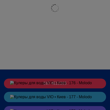
отличаются.
Купить кулер для воды ViO можно для дома, офиса, зоны
ожидания, рабочего кабинета или другого помещения,
где нужен удобный доступ к бутылированной воде.
Перед заказом стоит обратить внимание на тип
установки, наличие нагрева и охлаждения, способ
подачи воды, тип охлаждения, наличие шкафчика или
стаканодержателя. Такой подход помогает выбрать
кулер ViO под реальные задачи: от компактного
диспенсера для кухни до напольной модели для
ежедневного использования в офисе или коммерческом
пространстве.
067 4913385
Заказать
в Telegram