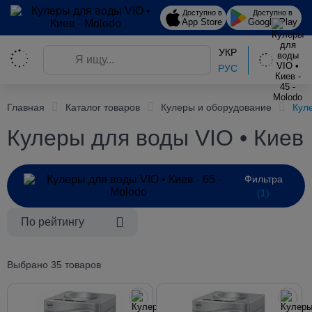
Доступно в
Доступно в
App Store
Google Play
УКР
РУС
Главная
Каталог товаров
Кулеры и оборудование
Кул
Кулеры для воды VIO • Киев
Фильтра
(1)
По рейтингу
Выбрано 35 товаров