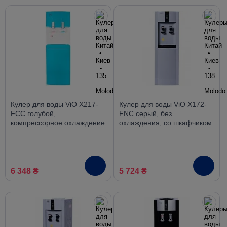
Кулер для воды ViO X217-
Кулер для воды ViO X172-
FCC голубой,
FNC серый, без
компрессорное охлаждение
охлаждения, со шкафчиком
со шкафчиком
6 348 ₴
5 724 ₴