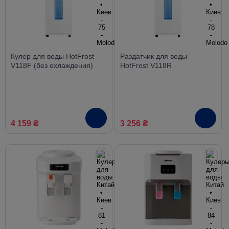
Кулер для воды HotFrost
Раздатчик для воды
V118F (без охлаждения)
HotFrost V118R
4 159 ₴
3 256 ₴