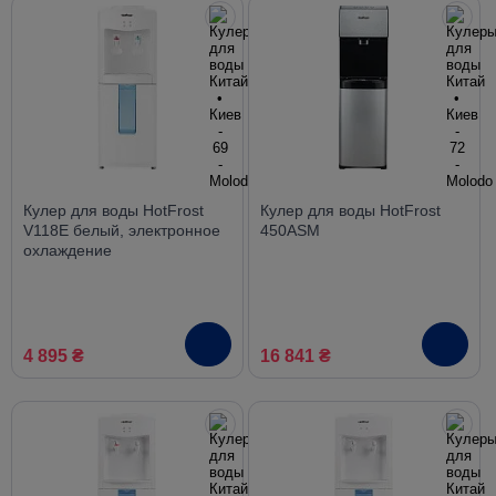
Кулер для воды HotFrost
Кулер для воды HotFrost
V118E белый, электронное
450ASM
охлаждение
4 895 ₴
16 841 ₴