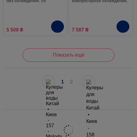
без охлаждения, со
компресорное охлаждение,
шкафчиком
со шкафчиком
5 508 ₴
7 587 ₴
Показать ещё
1
2