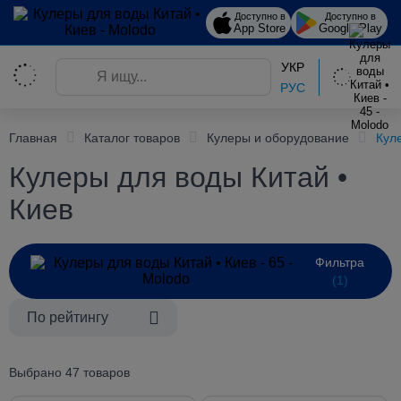
Доступно в
Доступно в
App Store
Google Play
УКР
РУС
Главная
Каталог товаров
Кулеры и оборудование
Кул
Кулеры для воды Китай •
Киев
Фильтра
(1)
По рейтингу
Выбрано 47 товаров