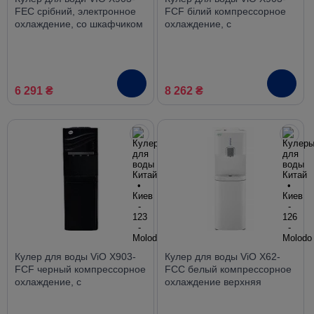
FEC срібний, электронное
FCF білий компрессорное
охлаждение, со шкафчиком
охлаждение, с
холодильником
6 291 ₴
8 262 ₴
Кулер для воды ViO X903-
Кулер для воды ViO X62-
FCF черный компрессорное
FCC белый компрессорное
охлаждение, с
охлаждение верхняя
холодильником
загрузка со шкафчиком