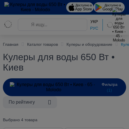
Доступно в
Доступно в
App Store
Google Play
УКР
РУС
Главная
Каталог товаров
Кулеры и оборудование
Кул
Кулеры для воды 650 Вт •
Киев
Фильтра
(1)
По рейтингу
Выбрано 4 товара