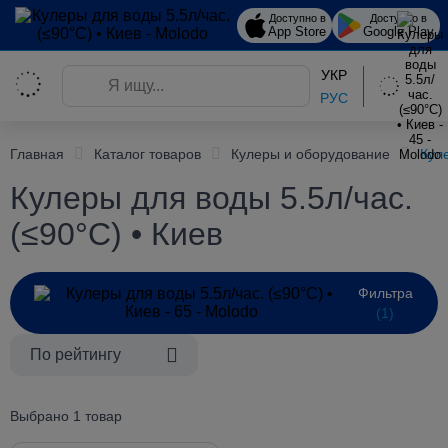
Доступно в
Доступно в
App Store
Google Play
УКР
РУС
Главная
Каталог товаров
Кулеры и оборудование
Кул
Кулеры для воды 5.5л/час.
(≤90°C) • Киев
Фильтра
(1)
По рейтингу
Выбрано 1 товар