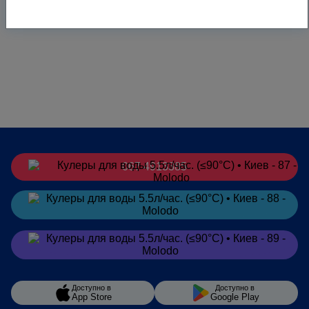
067 4913385
Заказать
в Telegram
Заказать
в Viber
Доступно в
Доступно в
App Store
Google Play