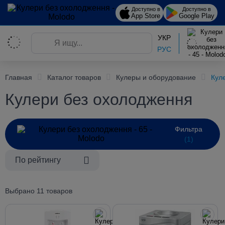
Доступно в
Доступно в
App Store
Google Play
УКР
РУС
Главная
Каталог товаров
Кулеры и оборудование
Кул
Кулери без охолодження
Фильтра
(1)
По рейтингу
Выбрано 11 товаров