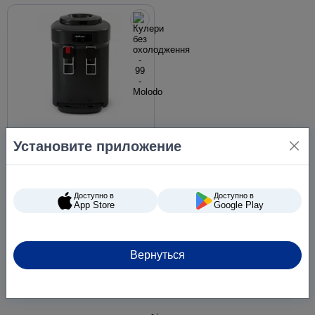
Кулер для воды HotFrost
Установите приложение
D65FN черный, без
охлаждения
Доступно в
Доступно в
App Store
Google Play
3 128 ₴
Вернуться