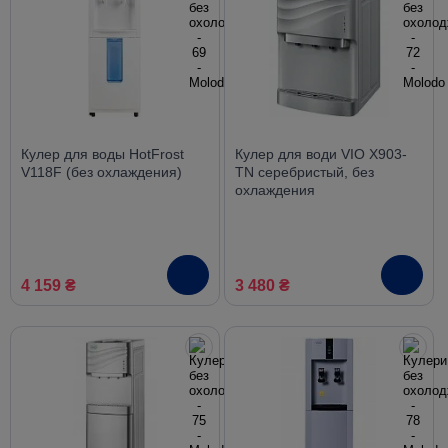
Кулер для воды HotFrost
Кулер для води VIO X903-
V118F (без охлаждения)
TN серебристый, без
охлаждения
4 159 ₴
3 480 ₴