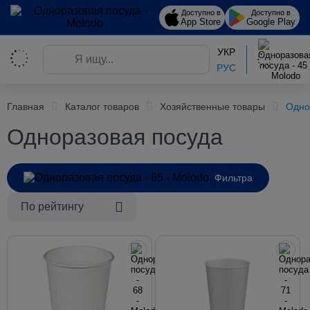
Доступно в
Доступно в
App Store
Google Play
УКР
РУС
Главная
Каталог товаров
Хозяйственные товары
Одно
Одноразовая посуда
Фильтра
По рейтингу