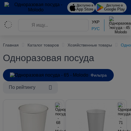
Доступно в
Доступно в
App Store
Google Play
УКР
РУС
Главная
Каталог товаров
Хозяйственные товары
Одно
Одноразовая посуда
Фильтра
По рейтингу