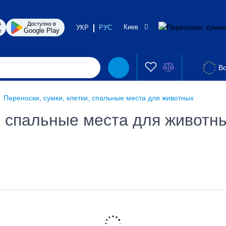
в
Доступно в
Киев
УКР
РУС
e
Google Play
Во
Переноски, сумки, клетки, спальные места для животных
и, спальные места для животн