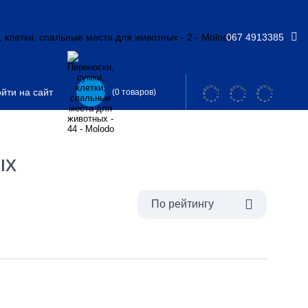
067 4913385
йти на сайт
(0 товаров)
ых
По рейтингу