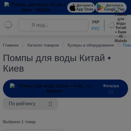
Доступно в
Доступно в
App Store
Google Play
УКР
РУС
Главная
Каталог товаров
Кулеры и оборудование
Пом
Помпы для воды Китай •
Киев
Фильтра
(1)
По рейтингу
Выбрано 1 товар