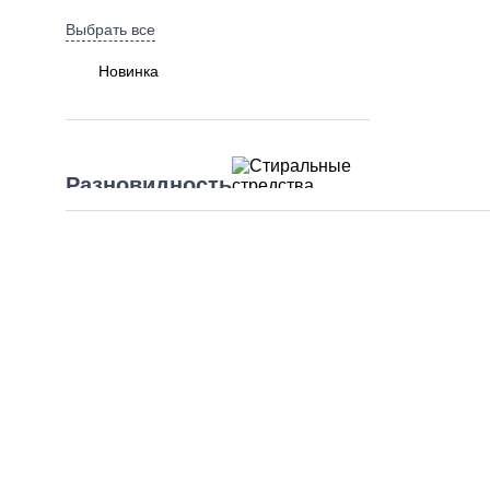
Выбрать все
Новинка
Разновидность
товара
Выбрать все
Стиральніе средства
Объем
(литры)
Выбрать все