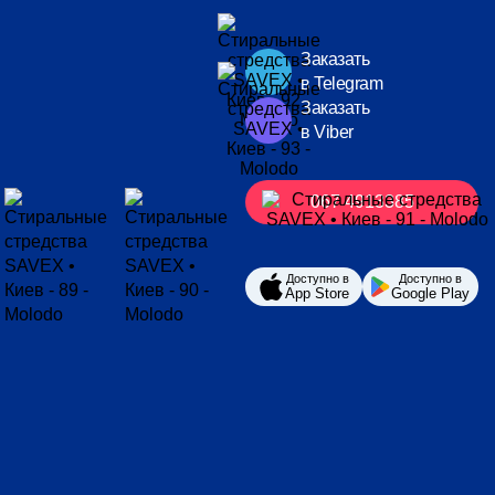
Заказать
в Telegram
Заказать
в Viber
067 4913385
Доступно в
Доступно в
App Store
Google Play