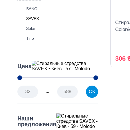
SANO
SAVEX
Стира
Solar
Color&
Tino
306 
Цена
-
OK
Наши
предложения