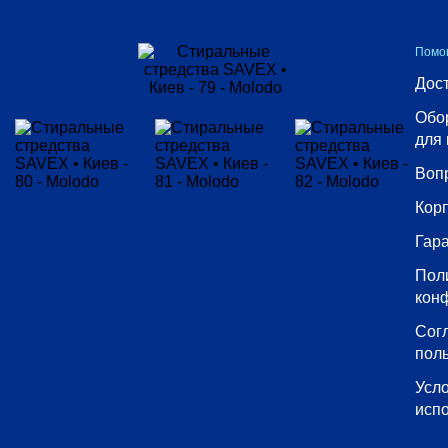
Вид
стирки
Помо
Выбрать все
Дост
Автоматическая
Обо
Ручная
для 
Воп
Кор
По
цвету
Гара
ткани
Пол
кон
Выбрать все
Сог
Белая
пол
Универсальный
Усл
Цветная
исп