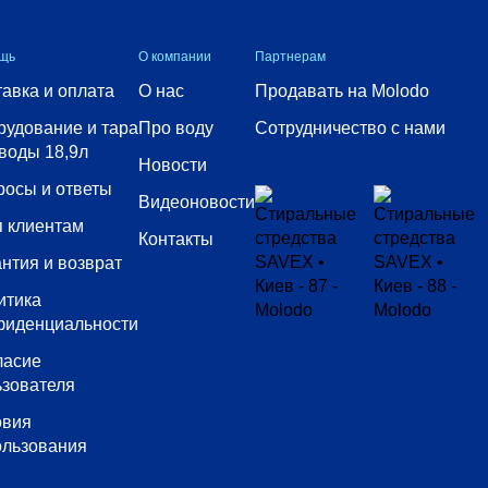
щь
О компании
Партнерам
авка и оплата
О нас
Продавать на Molodo
рудование и тара
Про воду
Сотрудничество с нами
воды 18,9л
Новости
росы и ответы
Видеоновости
п клиентам
Контакты
нтия и возврат
итика
фиденциальности
ласие
ьзователя
овия
ользования