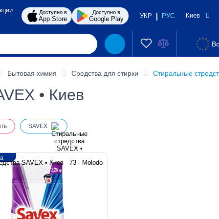
кции
Доступно в
Доступно в
Киев
УКР
РУС
App Store
Google Play
Во
Бытовая химия
Средства для стирки
Стиральные стредст
AVEX • Киев
ить
SAVEX
ка