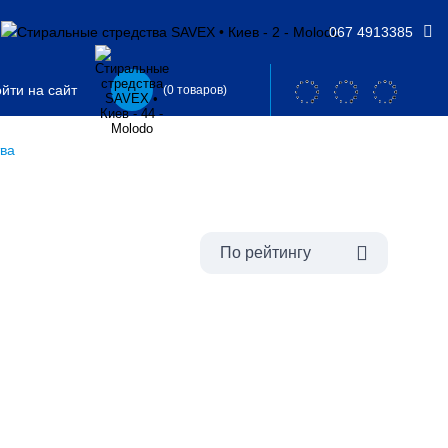
067 4913385
йти на сайт
(0 товаров)
ва
По рейтингу