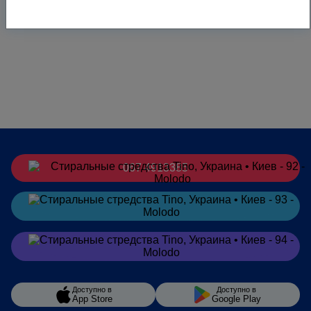
067 4913385
Заказать
в Telegram
Заказать
в Viber
Доступно в
Доступно в
App Store
Google Play