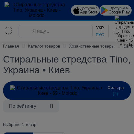
Доступно в
Доступно в
App Store
Google Play
УКР
РУС
Главная
Каталог товаров
Хозяйственные товары
Быто
Стиральные стредства Tino,
Украина • Киев
Фильтра
(2)
По рейтингу
Выбрано 1 товар