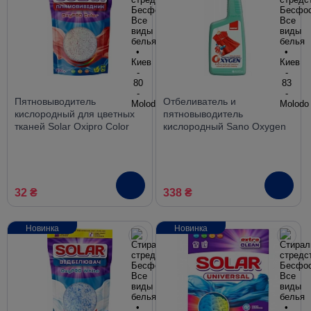
Пятновыводитель
Отбеливатель и
кислородный для цветных
пятновыводитель
тканей Solar Oxipro Color
кислородный Sano Oxygen
без хлора, 200 г
Stain Remover, спрей 750
мл
32 ₴
338 ₴
Новинка
Новинка