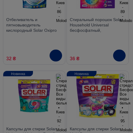
Отбеливатель и
Стиральный порошок Solar
пятновыводитель
Household Universal
кислородный Solar Oxipro
бесфосфатный,
White без хлора, 200 г
универсальный, 400 г
32 ₴
36 ₴
Новинка
Новинка
Капсулы для стирки Solar
Капсулы для стирки Solar