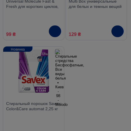
Universal Molecule Fast &
Multi Box универсальные
Fresh для коротких циклов,
для белых и темных вещей
10 шт.
12 шт.
99 ₴
129 ₴
Новинка
Стиральный порошок Savex
Color&Care automat 2,25 кг