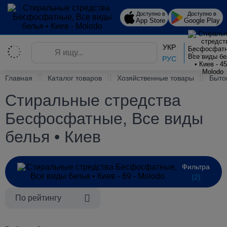
Доступно в
Доступно в
App Store
Google Play
УКР
РУС
Главная
Каталог товаров
Хозяйственные товары
Быто
Стиральные стредства
Бесфосфатные, Все виды
белья • Киев
Фильтра
(2)
По рейтингу