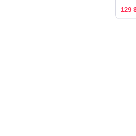
129 
Тип
средства
Выбрать все
Жидкое средство для стирки
Капсулы для стирки
Спрей
Стиральный порошок
Назначение
за типом
белья