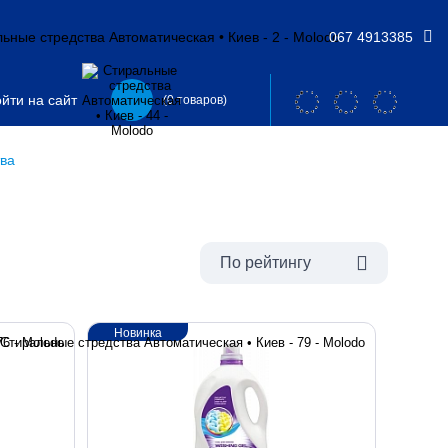
067 4913385
йти на сайт
(0 товаров)
ва
По рейтингу
Новинка