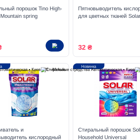
льный порошок Tino High-
Пятновыводитель кисло
Mountain spring
для цветных тканей Solar
рсальный 10 кг
Color без хлора, 200 г
₴
32 ₴
ка
Новинка
иватель и
Стиральный порошок Sol
выводитель кислородный
Household Universal