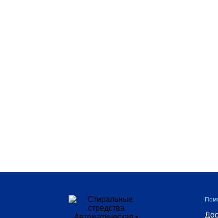
Белая
Универсальный
Цветная
Страна-
производитель
Выбрать все
Болгария
Израиль
Украина
Пом
Дос