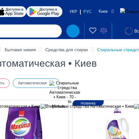
Доступно в
Доступно в
Киев
УКР
РУС
App Store
Google Play
Во
Бытовая химия
Средства для стирки
Стиральные стредст
томатическая • Киев
ить
Автоматическая
Новинка