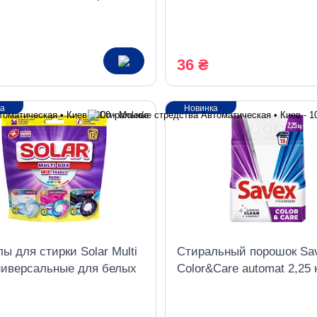
Oxipro White без хлора,
бесфосфатный,
универсальный, 400 г
36 ₴
ка
Новинка
ы для стирки Solar Multi
Стиральный порошок Sa
ниверсальные для белых
Color&Care automat 2,25 
ных вещей 12 шт.