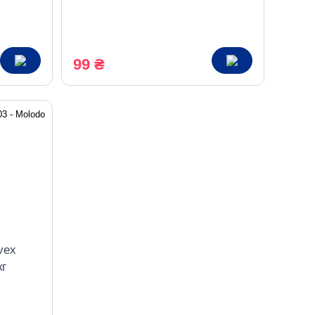
для коротких циклов, 10 шт.
99 ₴
vex
кг