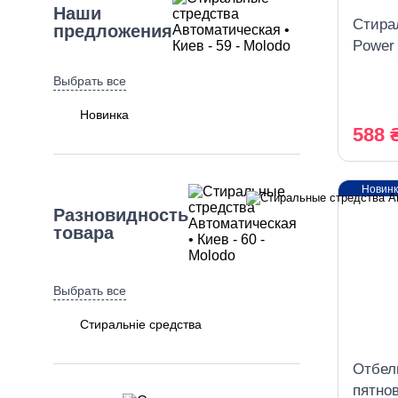
Наши
Стира
предложения
Power 
униве
Выбрать все
Новинка
588 
Новин
Разновидность
товара
Выбрать все
Стиральніе средства
Отбел
пятно