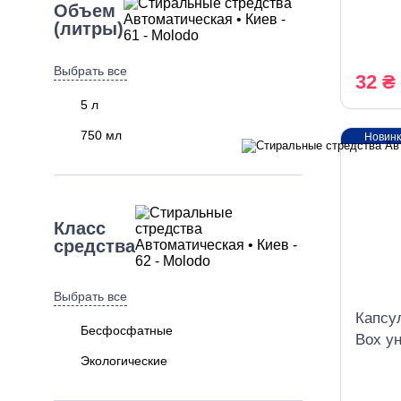
Объем
Solar 
(литры)
200 г
Выбрать все
32 ₴
5 л
750 мл
Новин
Класс
средства
Выбрать все
Капсул
Бесфосфатные
Box у
и тем
Экологические