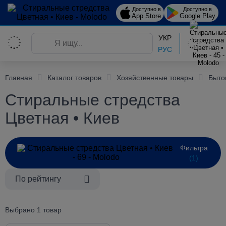
Доступно в
Доступно в
App Store
Google Play
УКР
РУС
Главная
Каталог товаров
Хозяйственные товары
Быто
Стиральные стредства
Цветная • Киев
Фильтра
(1)
По рейтингу
Выбрано 1 товар