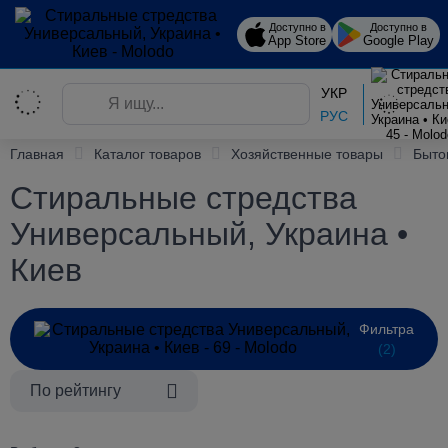
Доступно в
Доступно в
App Store
Google Play
УКР
РУС
Главная
Каталог товаров
Хозяйственные товары
Быто
Стиральные стредства
Универсальный, Украина •
Киев
Фильтра
(2)
По рейтингу