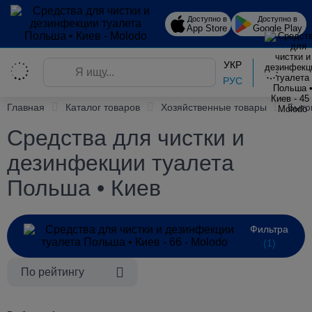
Доступно в
Доступно в
App Store
Google Play
УКР
РУС
Главная
Каталог товаров
Хозяйственные товары
Быто
Средства для чистки и
дезинфекции туалета
Польша • Киев
Фильтра
(1)
По рейтингу